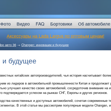
Фото
Видео
FAQ
Бортовики
Об автомобиле
Аксессуары на Lada Largus по оптовым ценам!
ро авто 36
→
Changan: инновации и будущее
 и будущее
звестных китайских автопроизводителей, чья история насчитывает более
одним из лидеров в автомобильной промышленности Китая и продолжает 
льно улучшил качество своих автомобилей, сосредоточив внимание на ин
то подтверждается успехом на рынках СНГ, Европы и других регионов.
одства качественных и доступных автомобилей, сочетая современные т
сегментах. В этой статье мы рассмотрим популярные модели Changan, их