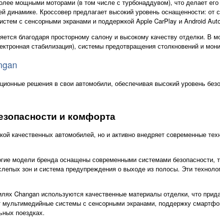
лее мощными моторами (в том числе с турбонаддувом), что делает его
й динамике. Кроссовер предлагает высокий уровень оснащенности: от 
тем с сенсорными экранами и поддержкой Apple CarPlay и Android Auto
яется благодаря просторному салону и высокому качеству отделки. В 
лектронная стабилизация), системы предотвращения столкновений и мони
ngan
ционные решения в свои автомобили, обеспечивая высокий уровень без
езопасности и комфорта
кой качественных автомобилей, но и активно внедряет современные тех
ие модели бренда оснащены современными системами безопасности, так
слепых зон и система предупреждения о выходе из полосы. Эти техноло
илях Changan используются качественные материалы отделки, что прид
т мультимедийные системы с сенсорными экранами, поддержку смартф
ьных поездках.