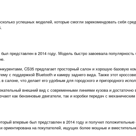
n
есколько успешных моделей, которые смогли зарекомендовать себя сре
.
 был представлен в 2014 году. Модель быстро завоевала популярность 
не.
онкурентами, CS35 предлагает просторный салон и хорошую базовую к
му с поддержкой Bluetooth и камеру заднего вида. Также этот кроссов
 салоне, что делает его удобным для городского и пригородного испол
екательный внешний вид с современными линиями кузова и достаточно 
ючают как бензиновые двигатели, так и коробки передач с механически
оторый впервые был представлен в 2014 году и получил положительные
» и ориентирована на покупателей, ищущих более мощные и вместительн