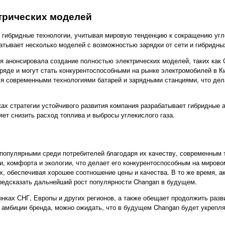
трических моделей
и гибридные технологии, учитывая мировую тенденцию к сокращению уг
тывает несколько моделей с возможностью зарядки от сети и гибридны
я анонсировала создание полностью электрических моделей, таких как
ряде и могут стать конкурентоспособными на рынке электромобилей в К
я современными технологиями батарей и зарядными станциями, что дел
ках стратегии устойчивого развития компания разрабатывает гибридны
яет снизить расход топлива и выбросы углекислого газа.
популярными среди потребителей благодаря их качеству, современным 
ти, комфорта и экологии, что делает его конкурентоспособным на миров
х, обеспечивая хорошее соотношение цены и качества. В то же время, а
редсказать дальнейший рост популярности Changan в будущем.
нках СНГ, Европы и других регионов, а также обещает продолжить разв
 амбиции бренда, можно ожидать, что в будущем Changan будет укрепля