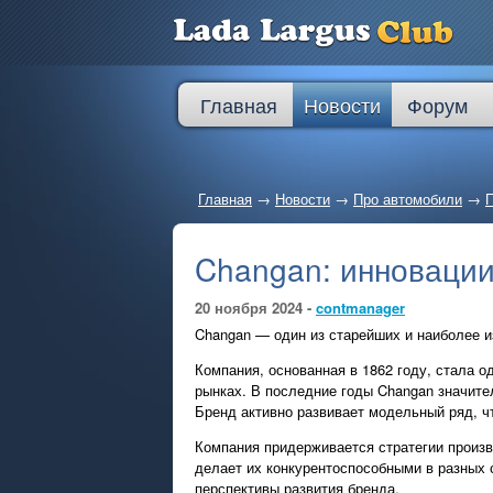
Главная
Новости
Форум
Главная
→
Новости
→
Про автомобили
→
П
Changan: инновации
20 ноября 2024 -
contmanager
Changan — один из старейших и наиболее и
Компания, основанная в 1862 году, стала 
рынках. В последние годы Changan значите
Бренд активно развивает модельный ряд, ч
Компания придерживается стратегии произв
делает их конкурентоспособными в разных 
перспективы развития бренда.