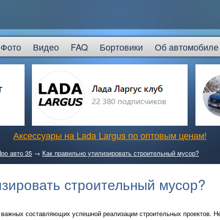
Фото
Видео
FAQ
Бортовики
Об автомобиле
Аксессуары на Lada Largus по оптовым ценам!
ро авто 35
→
Как правильно утилизировать строительный мусор?
изировать строительный мусор?
 важных составляющих успешной реализации строительных проектов. Не