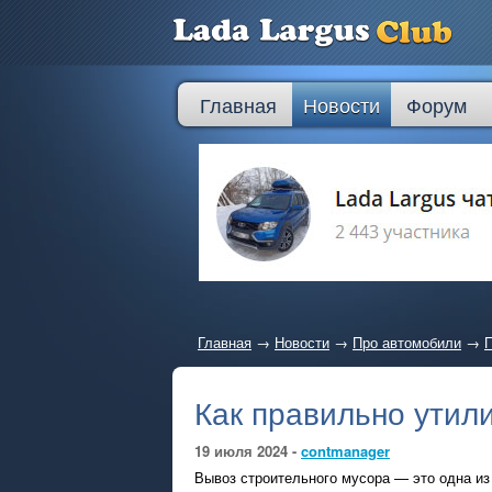
Главная
Новости
Форум
Главная
→
Новости
→
Про автомобили
→
П
Как правильно утил
19 июля 2024 -
contmanager
Вывоз строительного мусора — это одна из