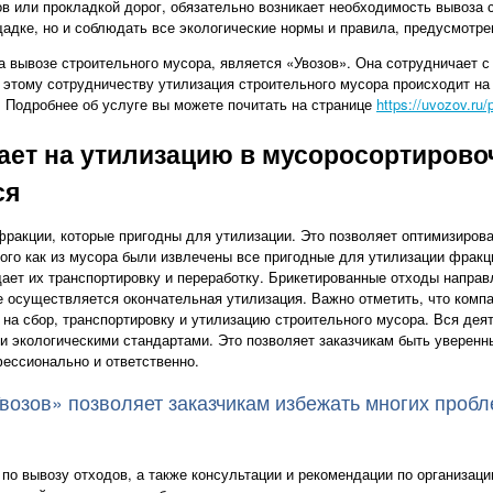
в или прокладкой дорог, обязательно возникает необходимость вывоза с
адке, но и соблюдать все экологические нормы и правила, предусмотр
 вывозе строительного мусора, является «Увозов». Она сотрудничает 
этому сотрудничеству утилизация строительного мусора происходит на
 Подробнее об услуге вы можете почитать на странице
https://uvozov.ru/
ает на утилизацию в мусоросортирово
ся
ракции, которые пригодны для утилизации. Это позволяет оптимизиров
того как из мусора были извлечены все пригодные для утилизации фрак
щает их транспортировку и переработку. Брикетированные отходы направ
 осуществляется окончательная утилизация. Важно отметить, что комп
а сбор, транспортировку и утилизацию строительного мусора. Вся дея
и экологическими стандартами. Это позволяет заказчикам быть уверенны
ессионально и ответственно.
возов» позволяет заказчикам избежать многих пробл
по вывозу отходов, а также консультации и рекомендации по организаци