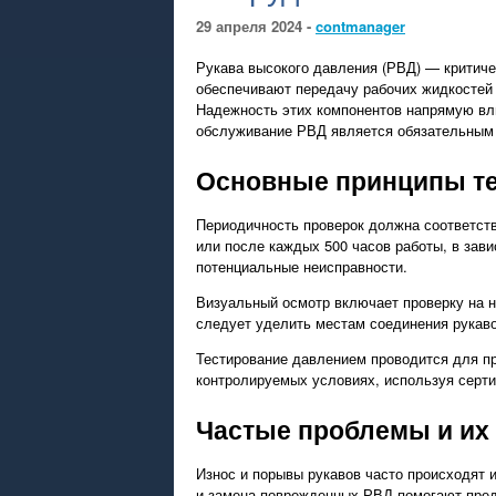
29 апреля 2024 -
contmanager
Рукава высокого давления (РВД) — критич
обеспечивают передачу рабочих жидкостей 
Надежность этих компонентов напрямую вли
обслуживание РВД является обязательным 
Основные принципы т
Периодичность проверок должна соответств
или после каждых 500 часов работы, в зави
потенциальные неисправности.
Визуальный осмотр включает проверку на н
следует уделить местам соединения рукавов
Тестирование давлением проводится для пр
контролируемых условиях, используя серт
Частые проблемы и их
Износ и порывы рукавов часто происходят 
и замена поврежденных РВД помогают пред