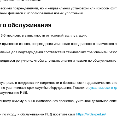
ческими повреждениями, но и неправильной установкой или износом фити
амены фитингов с использованием новых уплотнений.
го обслуживания
-6 месяцев, в зависимости от условий эксплуатации.
 признаков износа, повреждения или после определенного количества ч
вление для подтверждения соответствия техническим требованиям безо
водиться регулярно, чтобы улучшить знания и навыки по обслуживанию
ую роль в поддержании надежности и безопасности гидравлических сис
енно увеличивает срок службы оборудования. Посетите
рукав высокого д
бслуживанию РВД.
аданному объему в 6000 символов без пробелов, учитывая детальное опи
и по уходу и обслуживанию РВД посетите сайт
https://rvdexpert.ru/