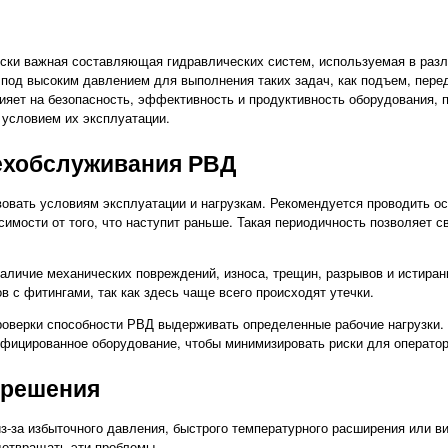
ески важная составляющая гидравлических систем, используемая в раз
под высоким давлением для выполнения таких задач, как подъем, пере
яет на безопасность, эффективность и продуктивность оборудования, 
условием их эксплуатации.
ехобслуживания РВД
овать условиям эксплуатации и нагрузкам. Рекомендуется проводить ос
симости от того, что наступит раньше. Такая периодичность позволяет 
аличие механических повреждений, износа, трещин, разрывов и истиран
 с фитингами, так как здесь чаще всего происходят утечки.
оверки способности РВД выдерживать определенные рабочие нагрузки. 
ифицированное оборудование, чтобы минимизировать риски для операто
 решения
из-за избыточного давления, быстрого температурного расширения или в
отвращать эти проблемы.