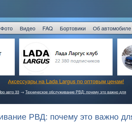
Фото
Видео
FAQ
Бортовики
Об автомобиле
Аксессуары на Lada Largus по оптовым ценам!
ро авто 33
→
Техническое обслуживание РВД: почему это важно для
ивание РВД: почему это важно дл