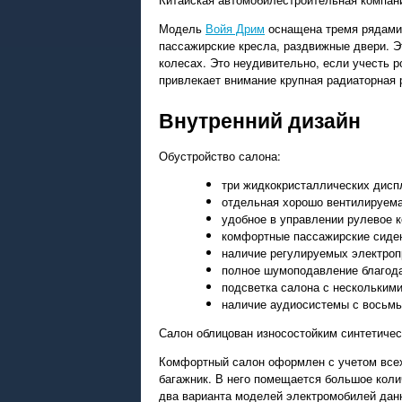
Модель
Войя Дрим
оснащена тремя рядами 
пассажирские кресла, раздвижные двери. Э
колесах. Это неудивительно, если учесть 
привлекает внимание крупная радиаторная 
Внутренний дизайн
Обустройство салона:
три жидкокристаллических дисп
отдельная хорошо вентилируема
удобное в управлении рулевое к
комфортные пассажирские сиде
наличие регулируемых электроп
полное шумоподавление благода
подсветка салона с нескольким
наличие аудиосистемы с восьмь
Салон облицован износостойким синтетиче
Комфортный салон оформлен с учетом всех
багажник. В него помещается большое коли
два варианта моделей электромобилей дан