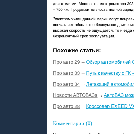
двигателями. Мощность электромотора 393 
– 750 км. Продолжительность полной зарядк
Электромобили данной марки могут понрави
впечатляет абсолютно бесшумное движение 
высокая скорость не ощущается, то и езда
безремонтный срок эксплуатации.
Похожие статьи:
Про авто 29
Обзор автомобилей
→
Про авто 33
Путь к качеству с ГК
→
Про авто 34
Летающий автомобиль
→
Новости АВТОВАЗа
АвтоВАЗ може
→
Про авто 28
Кроссовер EXEED VX:
→
Комментарии (0)