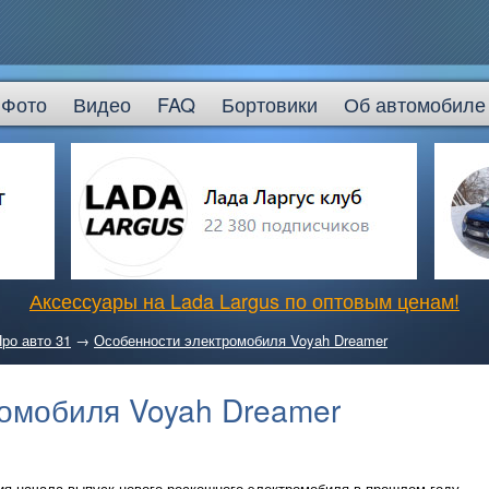
Фото
Видео
FAQ
Бортовики
Об автомобиле
Аксессуары на Lada Largus по оптовым ценам!
ро авто 31
→
Особенности электромобиля Voyah Dreamer
омобиля Voyah Dreamer
я начала выпуск нового роскошного электромобиля в прошлом году.