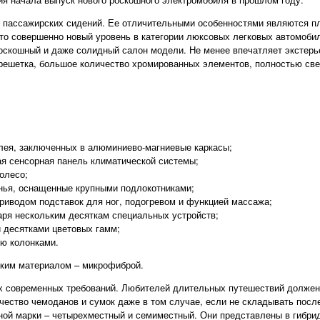
пассажирских сидений. Ее отличительными особенностями являются пл
то совершенно новый уровень в категории люксовых легковых автомобил
роскошный и даже солидный салон модели. Не менее впечатляет экстер
решетка, большое количество хромированных элементов, полностью све
лея, заключенных в алюминиево-магниевые каркасы;
я сенсорная панель климатической системы;
олесо;
нья, оснащенные крупными подлокотниками;
риводом подставок для ног, подогревом и функцией массажа;
ря нескольким десяткам специальных устройств;
и десятками цветовых гамм;
ю колонками.
ским материалом – микрофиброй.
 современных требований. Любителей длительных путешествий должен
чество чемоданов и сумок даже в том случае, если не складывать посл
ной марки – четырехместный и семиместный. Они представлены в гибри