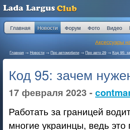
Главная
Новости
Форум
Фото
Видео
Аксессуары на
Главная
→
Новости
→
Про автомобили
→
Про авто 29
→
Код 95: з
Код 95: зачем нуже
17 февраля 2023 -
contma
Работать за границей вод
многие украинцы, ведь это