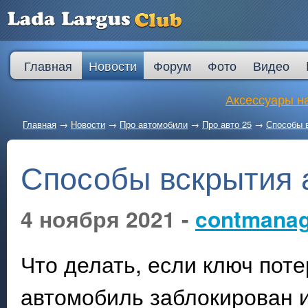
Главная
Новости
Форум
Фото
Видео
Аксессуары на
Главная
→
Новости
→
Про автомобили
→
Про авто 25
→
Способы 
Способы вскрытия
4 ноября 2021 -
contmanag
Что делать, если ключ поте
автомобиль заблокирован 