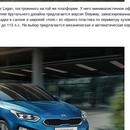
 Logan, построенного на той же платформе. У него минималистичное оф
лям брутального дизайна предлагается версия Stepway, замаскированна
адки в салоне и широкий «пояс» из чёрного пластика по периметру кузо
до 113 л.с. На выбор предлагаются механическая и автоматическая кор