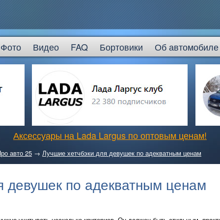
Фото
Видео
FAQ
Бортовики
Об автомобиле
Аксессуары на Lada Largus по оптовым ценам!
ро авто 25
→
Лучшие хетчбэки для девушек по адекватным ценам
я девушек по адекватным ценам
нужно учитывать несколько критериев. Он должен быть стильным, прак