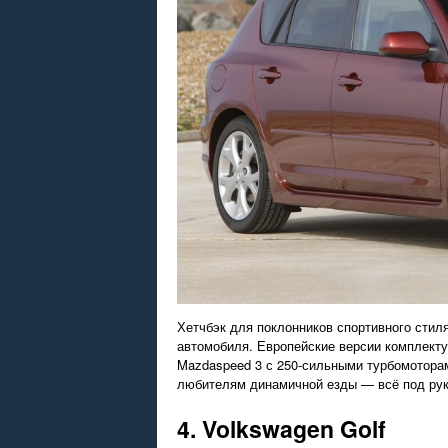
Хетчбэк для поклонников спортивного стил
автомобиля. Европейские версии комплект
Mazdaspeed 3 с 250-сильными турбомотора
любителям динамичной езды — всё под руко
4. Volkswagen Golf