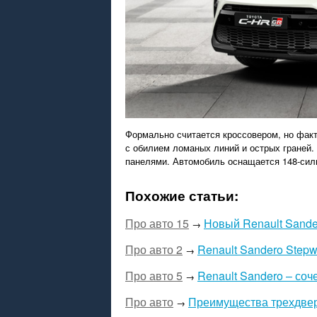
Формально считается кроссовером, но фак
с обилием ломаных линий и острых граней
панелями. Автомобиль оснащается 148-сил
Похожие статьи:
Про авто 15
Новый Renault Sande
→
Про авто 2
Renault Sandero Step
→
Про авто 5
Renault Sandero – соч
→
Про авто
Преимущества трехдвер
→