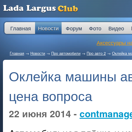
Главная
Новости
Форум
Фото
Видео
Аксессуары на
Главная
→
Новости
→
Про автомобили
→
Про авто 2
→
Оклейка м
Оклейка машины ав
цена вопроса
22 июня 2014 -
contmanag