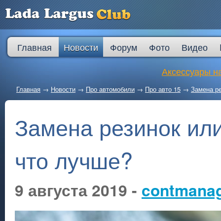
Главная
Новости
Форум
Фото
Видео
Аксессуары на
Главная
→
Новости
→
Про автомобили
→
Про авто 15
→
Замена ре
Замена резинок или
что лучше?
9 августа 2019 -
contmana