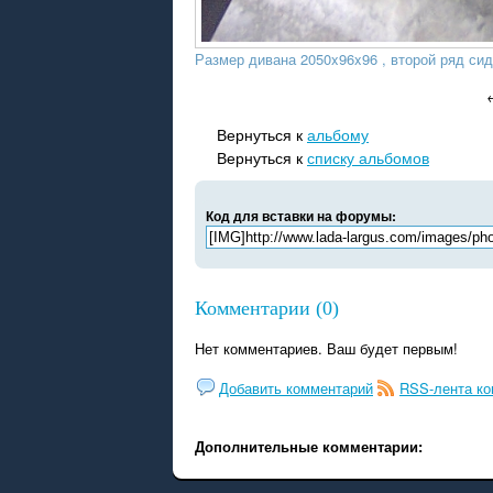
Размер дивана 2050x96x96 , второй ряд сид
Вернуться к
альбому
Вернуться к
списку альбомов
Код для вставки на форумы:
Комментарии (0)
Нет комментариев. Ваш будет первым!
Добавить комментарий
RSS-лента к
Дополнительные комментарии: