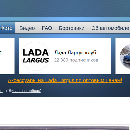
Фото
Видео
FAQ
Бортовики
Об автомобиле
Аксессуары на Lada Largus по оптовым ценам!
us
→
Диван на колёсах)