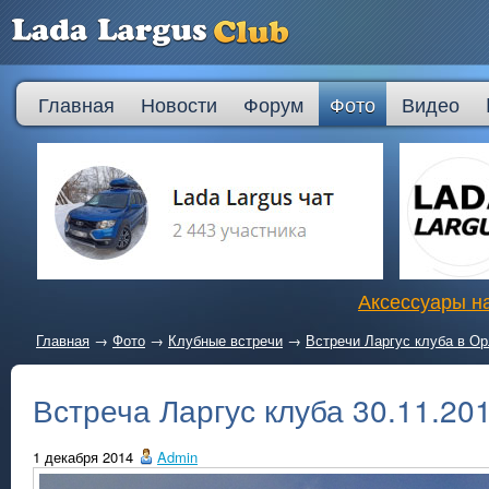
Главная
Новости
Форум
Фото
Видео
Аксессуары на
Главная
→
Фото
→
Клубные встречи
→
Встречи Ларгус клуба в О
Встреча Ларгус клуба 30.11.20
1 декабря 2014
Admin