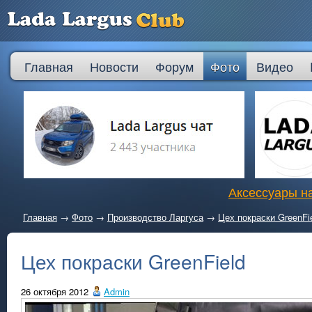
Главная
Новости
Форум
Фото
Видео
Аксессуары на
Главная
→
Фото
→
Производство Ларгуса
→
Цех покраски GreenFi
Цех покраски GreenField
26 октября 2012
Admin