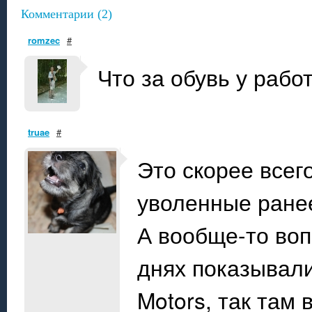
Комментарии (2)
romzec
#
Что за обувь у раб
truae
#
Это скорее всег
уволенные ране
А вообще-то воп
днях показывали 
Motors, так там 