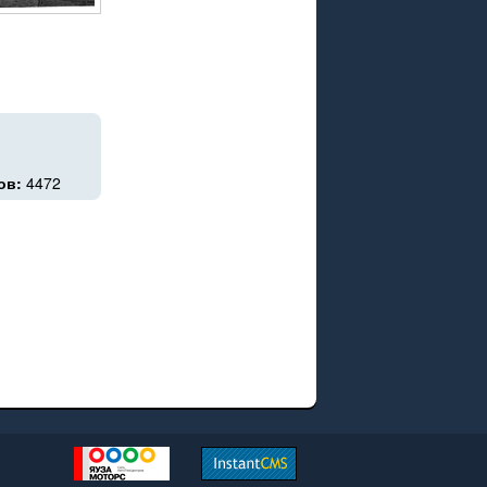
ов:
4472