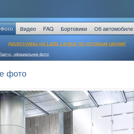
Фото
Видео
FAQ
Бортовики
Об автомобиле
Аксессуары на Lada Largus по оптовым ценам!
Ларгус, официальное фото
е фото