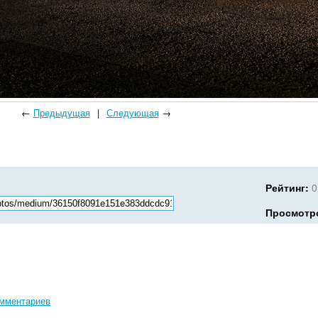
←
Предыдущая
|
Следующая
→
Рейтинг:
0
Просмотр
омментариев