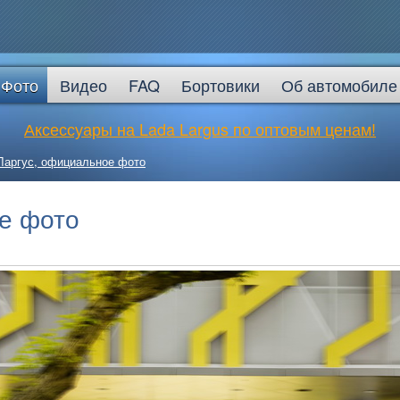
Фото
Видео
FAQ
Бортовики
Об автомобиле
Аксессуары на Lada Largus по оптовым ценам!
Ларгус, официальное фото
е фото