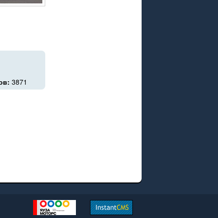
ов:
3871