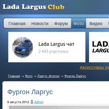
Главная
Новости
Форум
Фото
Видео
Аксессуары на
Главная
→
Фото
→
Ларгус фургон
→
Фургон Ларгус
Фургон Ларгус
9 августа 2012
Admin