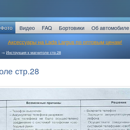
Фото
Видео
FAQ
Бортовики
Об автомобиле
Аксессуары на Lada Largus по оптовым ценам!
→
Инструкция к магнитоле стр.28
оле стр.28