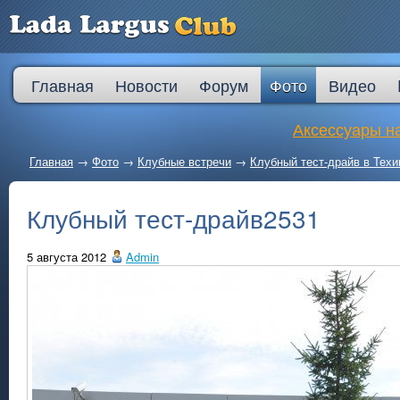
Главная
Новости
Форум
Фото
Видео
Аксессуары на
Главная
→
Фото
→
Клубные встречи
→
Клубный тест-драйв в Техи
Клубный тест-драйв2531
5 августа 2012
Admin