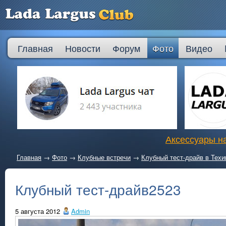
Главная
Новости
Форум
Фото
Видео
Аксессуары на
Главная
→
Фото
→
Клубные встречи
→
Клубный тест-драйв в Техи
Клубный тест-драйв2523
5 августа 2012
Admin