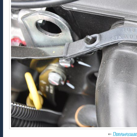
←
Предыдуща