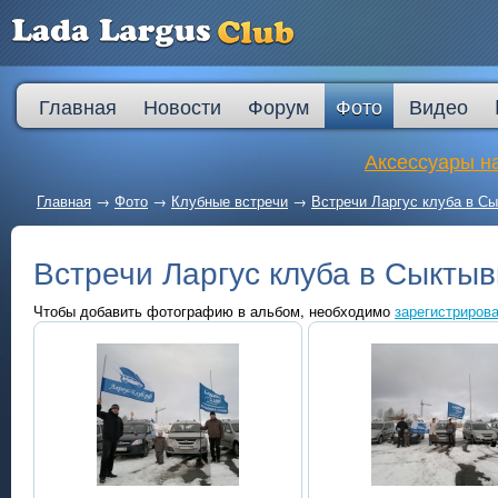
Главная
Новости
Форум
Фото
Видео
Аксессуары на
Главная
→
Фото
→
Клубные встречи
→
Встречи Ларгус клуба в С
Встречи Ларгус клуба в Сыктыв
Чтобы добавить фотографию в альбом, необходимо
зарегистрирова