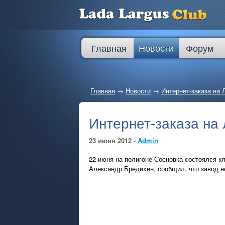
Главная
Новости
Форум
Главная
→
Новости
→
Интернет-заказа на 
Интернет-заказа на 
23 июня 2012 -
Admin
22 июня на полигоне Сосновка состоялся к
Александр Бредихин, сообщил, что завод н