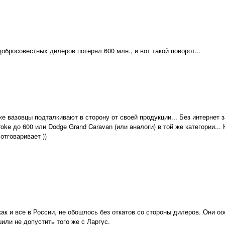
добросовестных дилеров потерял 600 млн., и вот такой поворот...
же вазовцы подталкивают в сторону от своей продукции... Без интернет 
oke до 600 или Dodge Grand Caravan (или аналоги) в той же категории... 
отговаривает ))
 как и все в России, не обошлось без откатов со стороны дилеров. Они о
шили не допустить того же с Ларгус.