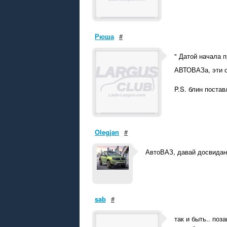
Рюша
#
" Датой начала 
АВТОВАЗа, эти с
P.S. блин поста
Olegjan
#
АвтоВАЗ, давай досвидан
sab
#
так и быть.. по