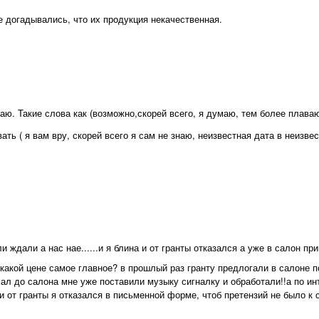
е догадывались, что их продукция некачественная.
ю. Такие слова как (возможно,скорей всего, я думаю, тем более плаваю
ать ( я вам вру, скорей всего я сам не знаю, неизвестная дата в неизве
 ждали а нас нае......и я блина и от гранты отказался а уже в салон пр
о какой цене самое главное? в прошлый раз гранту предлогали в салоне 
ехал до салона мне уже поставили музыку сигналку и обработали!!а по ин
 и от гранты я отказался в письменной форме, чтоб претензий не было к 