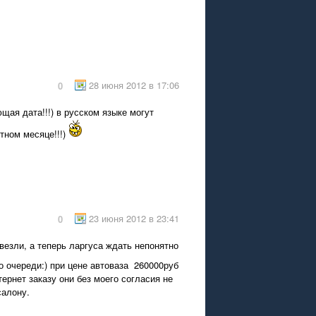
28 июня 2012 в 17:06
0
щая дата!!!) в русском языке могут
стном месяце!!!)
23 июня 2012 в 23:41
0
ивезли, а теперь ларгуса ждать непонятно
по очереди:) при цене автоваза 260000руб
тернет заказу они без моего согласия не
салону.