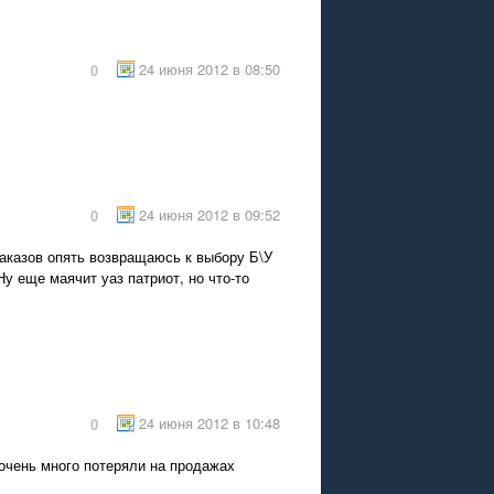
24 июня 2012 в 08:50
0
24 июня 2012 в 09:52
0
заказов опять возвращаюсь к выбору Б\У
Ну еще маячит уаз патриот, но что-то
24 июня 2012 в 10:48
0
оочень много потеряли на продажах