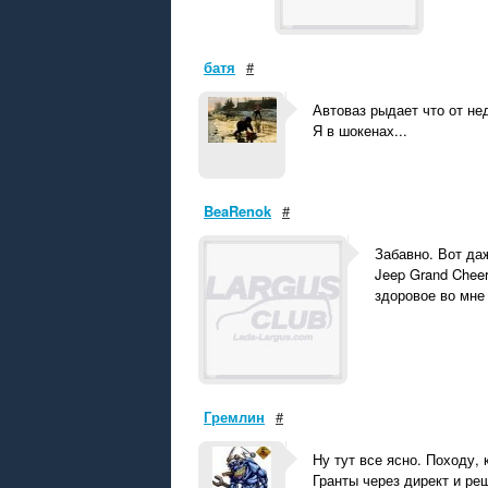
батя
#
Автоваз рыдает что от не
Я в шокенах...
BeaRenok
#
Забавно. Вот да
Jeep Grand Cheer
здоровое во мне 
Гремлин
#
Ну тут все ясно. Походу,
Гранты через директ и ре