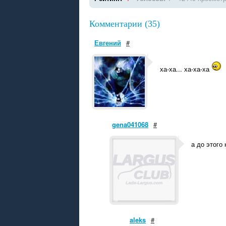
Комментарии (35)
Евгений
#
ха-ха... ха-ха-ха
gena041068
#
а до этого
aleks
#