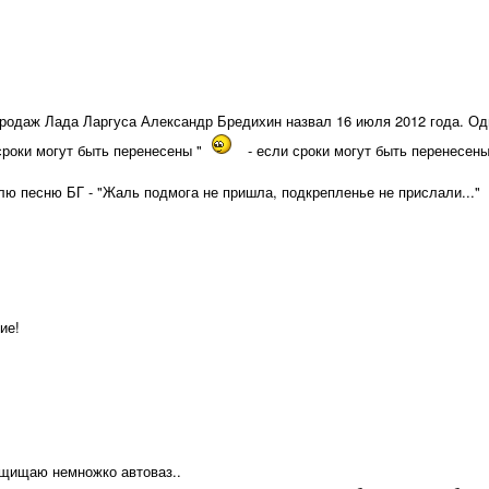
продаж Лада Ларгуса Александр Бредихин назвал 16 июля 2012 года. Од
роки могут быть перенесены "
- если сроки могут быть перенесены,
влю песню БГ - "Жаль подмога не пришла, подкрепленье не прислали..." 
ие!
защищаю немножко автоваз..