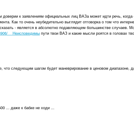
ом доверии к заявлениям официальных лиц ВАЗа может идти речь, когда
мента. Как то очень неубедительно выглядит отговорка о том что интерне
 сказать - является в абсолютно подавляющем большинстве случаев. Мо
/448906/ Неисповедимы
пути твои ВАЗ и какие мысли роятся в головах т
ие, что следующим шагом будет маневрирование в ценовом диапазоне, д
00 ... даже к бабке не ходи ...