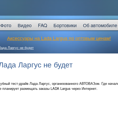
Фото
Видео
FAQ
Бортовики
Об автомобиле
Аксессуары на Lada Largus по оптовым ценам!
Лада Ларгус не будет
Лада Ларгус не будет
лубный тест-драйв Лада Ларгус, организованного АВТОВАЗом. Где нача
е планирует размещать заказы LADA Largus через Интернет.