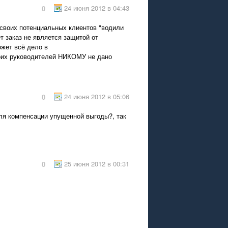
24 июня 2012 в 04:43
0
 своих потенциальных клиентов "водили
т заказ не является защитой от
жет всё дело в
воих руководителей НИКОМУ не дано
24 июня 2012 в 05:06
0
ля компенсации упущенной выгоды?, так
25 июня 2012 в 00:31
0