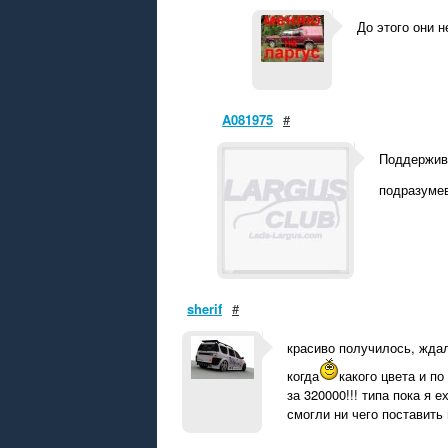
До этого они н
A081975
#
Поддержива
подразумев
sherif
#
красиво получилось, ждали
когда
какого цвета и п
за 320000!!! типа пока я 
смогли ни чего поставить