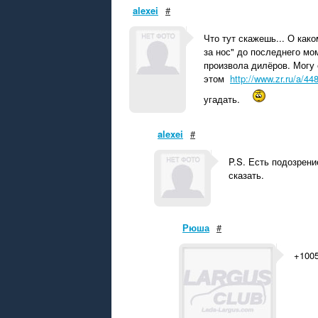
alexei
#
Что тут скажешь... О как
за нос" до последнего мо
произвола дилёров. Могу
этом
http://www.zr.ru/a
угадать.
alexei
#
P.S. Есть подозрен
сказать.
Рюша
#
+1005