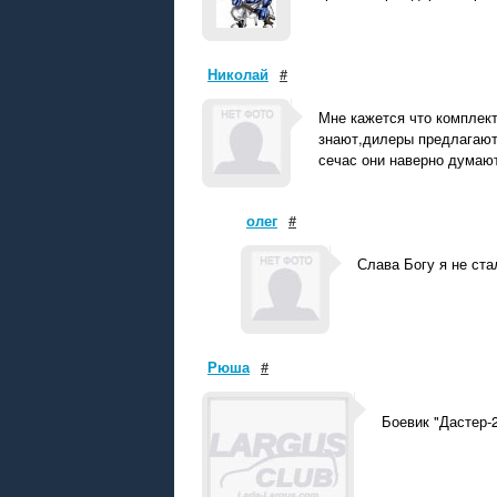
Николай
#
Мне кажется что комплект
знают,дилеры предлагают 
сечас они наверно думаю
олег
#
Слава Богу я не ста
Рюша
#
Боевик "Дастер-