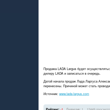
Продажа LADA Largus будет осуществлятьс
дилеру LADA и записаться в очередь.
Датой начала продаж Лада Ларгуса Алексан
перенесены. Причиной может стать проводи
Источник:
www.lada-largus.com
Рейтинг:
-1
Голосов:
1
12449 просмот