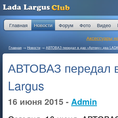
Главная
Новости
Форум
Фото
Видео
Аксессуары на
Главная
→
Новости
→
АВТОВАЗ передал в дар «Артеку» два LADA
АВТОВАЗ передал в
Largus
16 июня 2015 -
Admin