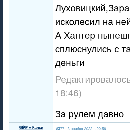
Луховицкий,Зара
исколесил на ней
А Хантер нынешн
сплюснулись с та
деньги
Редактировалось:
18:46)
За рулем давно
कल्कि = Калки
#377
- 3 ноября 2022 в 20:56