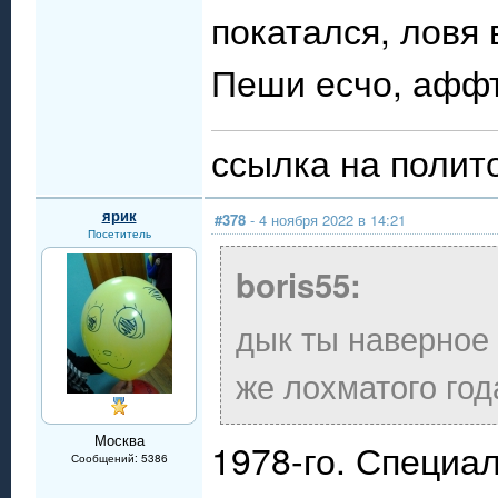
покатался, ловя
Пеши есчо, афф
ссылка на полит
ярик
#378
- 4 ноября 2022 в 14:21
Посетитель
boris55:
дык ты наверное
же лохматого год
Москва
1978-го. Специа
Сообщений: 5386