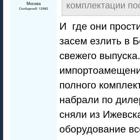
комплектации по
Москва
Сообщений: 12982
И где они прост
засем езлить в 
свежего выпуска
импортоамещение
полного комплек
набрали по диле
сняли из Ижевска
оборудование все