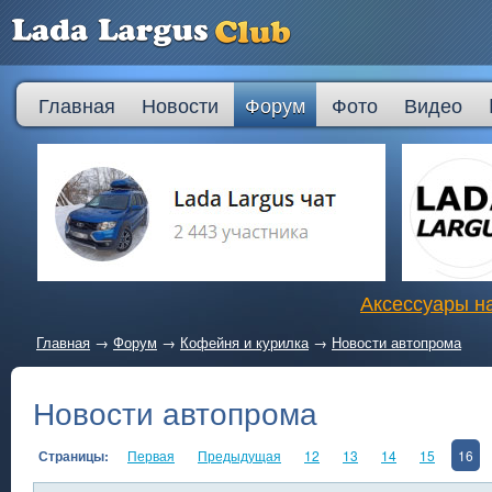
Главная
Новости
Форум
Фото
Видео
Аксессуары на
Главная
→
Форум
→
Кофейня и курилка
→
Новости автопрома
Новости автопрома
Страницы:
Первая
Предыдущая
12
13
14
15
16