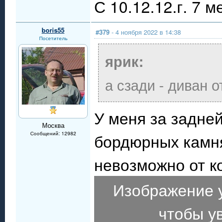
С 10.12.12.г. 7 м
boris55
#379
- 4 ноября 2022 в 14:38
Посетитель
ярик:
а сзади - диван 
У меня за задне
Москва
Сообщений: 12982
бордюрных камня
невозможно от к
Изображение 
чтобы у