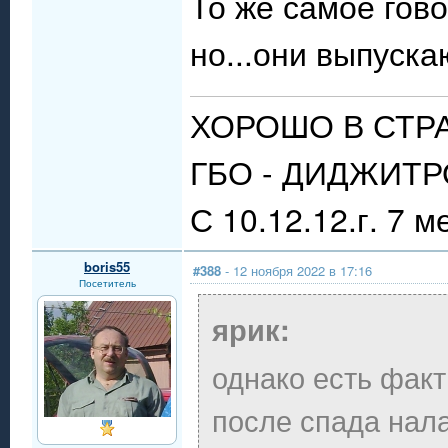
То же самое гов
но...они выпускаю
ХОРОШО В СТР
ГБО - ДИДЖИТРО
С 10.12.12.г. 7 м
boris55
#388
- 12 ноября 2022 в 17:16
Посетитель
ярик:
однако есть факт
после спада нала