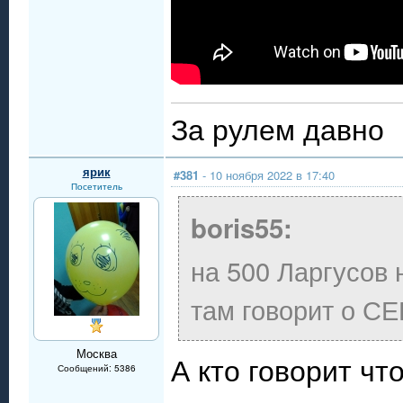
За рулем давно
ярик
#381
- 10 ноября 2022 в 17:40
Посетитель
boris55:
на 500 Ларгусов 
там говорит о С
Москва
А кто говорит чт
Сообщений: 5386