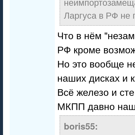
неимпортозамеща
Ларгуса в РФ не 
Что в нём "неза
РФ кроме возмо
Но это вообще н
наших дисках и к
Всё железо и ст
МКПП давно наш
boris55: