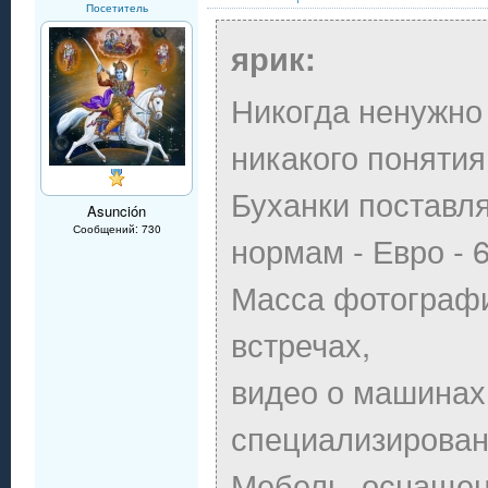
Посетитель
ярик:
Никогда ненужно 
никакого понятия
Буханки поставл
Asunción
Сообщений: 730
нормам - Евро - 6
Масса фотографи
встречах,
видео о машина
специализирован
Мебель, оснащен