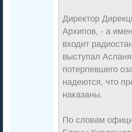
Директор Дирекц
Архипов, - а име
входит радиостан
выступал Асланян
потерпевшего оз
надеются, что пр
наказаны.
По словам офици
Елены Кислощаев