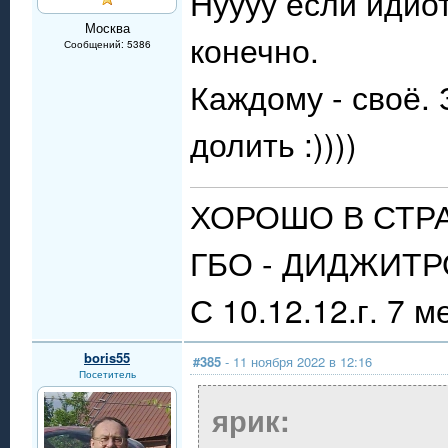
Нуууу если идиот
Москва
конечно.
Сообщений: 5386
Каждому - своё.
долить :))))
ХОРОШО В СТР
ГБО - ДИДЖИТРО
С 10.12.12.г. 7 м
boris55
#385
- 11 ноября 2022 в 12:16
Посетитель
ярик: