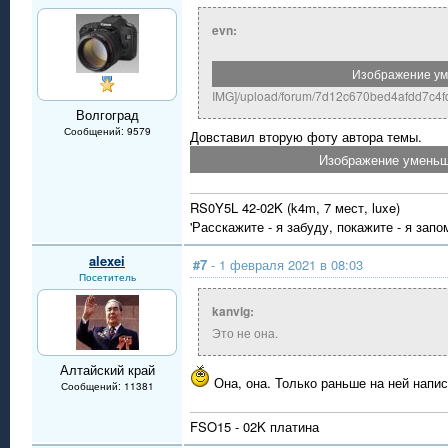
evn:
Изображение уме
IMG]/upload/forum/7d12c670bed4afdd7c4fd
Волгоград
Сообщений: 9579
Довставил вторую фоту автора темы.
Изображение уменьше
RS0Y5L 42-02K (k4m, 7 мест, luxe)
'Расскажите - я забуду, покажите - я запо
alexei
#7
- 1 февраля 2021 в 08:03
Посетитель
kanvlg:
Это не она.
Алтайский край
Она, она. Только раньше на ней напис
Сообщений: 11381
FSO15 - 02K платина