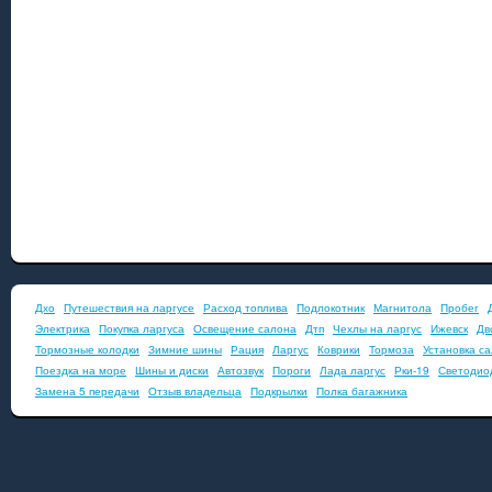
Дхо
Путешествия на ларгусе
Расход топлива
Подлокотник
Магнитола
Пробег
Электрика
Покупка ларгуса
Освещение салона
Дтп
Чехлы на ларгус
Ижевск
Дв
Тормозные колодки
Зимние шины
Рация
Ларгус
Коврики
Тормоза
Установка с
Поездка на море
Шины и диски
Автозвук
Пороги
Лада ларгус
Рки-19
Светодио
Замена 5 передачи
Отзыв владельца
Подкрылки
Полка багажника