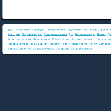
Дхо
Путешествия на ларгусе
Расход топлива
Подлокотник
Магнитола
Пробег
Электрика
Покупка ларгуса
Освещение салона
Дтп
Чехлы на ларгус
Ижевск
Дв
Тормозные колодки
Зимние шины
Рация
Ларгус
Коврики
Тормоза
Установка с
Поездка на море
Шины и диски
Автозвук
Пороги
Лада ларгус
Рки-19
Светодио
Замена 5 передачи
Отзыв владельца
Подкрылки
Полка багажника