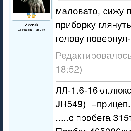
маловато, сижу 
приборку глянут
V-donsk
Сообщений: 28918
голову повернул
Редактировалось:
18:52)
ЛЛ-1.6-16кл.люкс
JR549) +прицеп.
.....c пробега 31
Пробег 405000км.