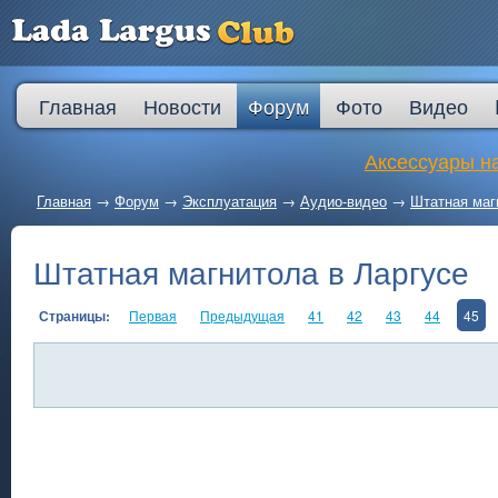
Главная
Новости
Форум
Фото
Видео
Аксессуары на
Главная
→
Форум
→
Эксплуатация
→
Аудио-видео
→
Штатная маг
Штатная магнитола в Ларгусе
Страницы:
Первая
Предыдущая
41
42
43
44
45