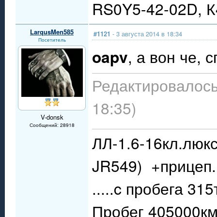
RS0Y5-42-02D, 
LarqusMen585
#1121
- 3 августа 2014 в 18:34
Посетитель
oapv
, а вон че, 
Редактировалось:
18:35)
V-donsk
Сообщений: 28918
ЛЛ-1.6-16кл.люкс
JR549) +прицеп.
.....c пробега 31
Пробег 405000км.