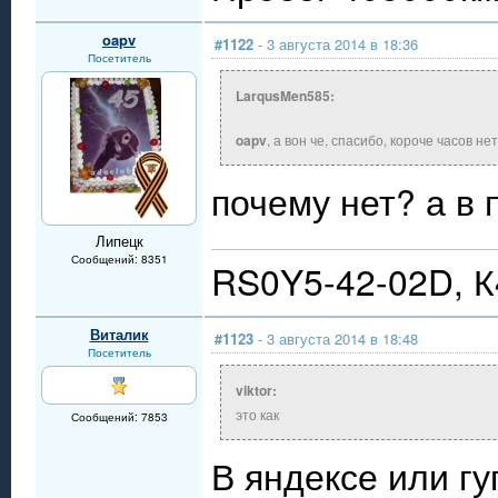
oapv
#1122
- 3 августа 2014 в 18:36
Посетитель
LarqusMen585:
oapv
, а вон че, спасибо, короче часов нет
почему нет? а в 
Липецк
Сообщений: 8351
RS0Y5-42-02D, 
Виталик
#1123
- 3 августа 2014 в 18:48
Посетитель
viktor:
это как
Сообщений: 7853
В яндексе или гу