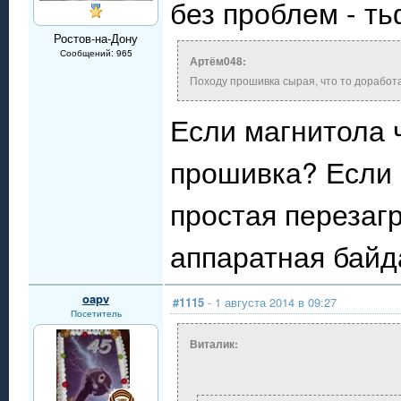
без проблем - т
Ростов-на-Дону
Сообщений: 965
Артём048:
Походу прошивка сырая, что то доработа
Если магнитола ч
прошивка? Если 
простая перезагр
аппаратная байда
oapv
#1115
- 1 августа 2014 в 09:27
Посетитель
Виталик: