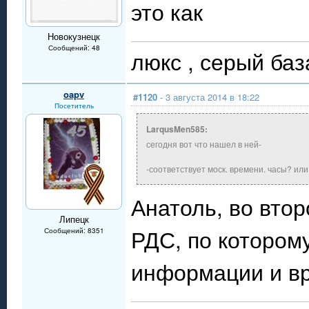
это как
Новокузнецк
Сообщений: 48
люкс , 
oapv
#1120
- 3 августа 2014 в 18:22
Посетитель
LarqusMen585:
сегодня вот что нашел в ней-
-соответствует моск. времени. часы? или
Анатоль, во вто
Липецк
РДС, по котором
Сообщений: 8351
информации и в