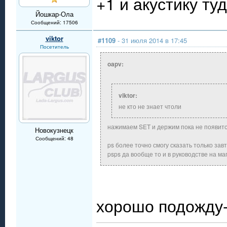
+1 и акустику т
Йошкар-Ола
Сообщений: 17506
viktor
#1109
- 31 июля 2014 в 17:45
Посетитель
oapv:
viktor:
не кто не знает чтоли
нажимаем SET и держим пока не появитс
Новокузнецк
Сообщений: 48
ps более точно смогу сказать только зав
psps да вообще то и в руководстве на м
хорошо подожду-