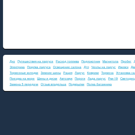
Дхо
Путешествия на ларгусе
Расход топлива
Подлокотник
Магнитола
Пробег
Электрика
Покупка ларгуса
Освещение салона
Дтп
Чехлы на ларгус
Ижевск
Дв
Тормозные колодки
Зимние шины
Рация
Ларгус
Коврики
Тормоза
Установка с
Поездка на море
Шины и диски
Автозвук
Пороги
Лада ларгус
Рки-19
Светодио
Замена 5 передачи
Отзыв владельца
Подкрылки
Полка багажника