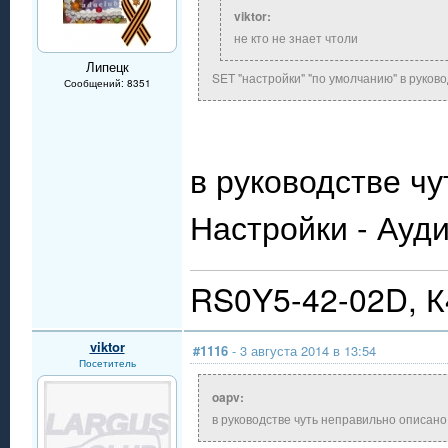
viktor:
не кто не знает чтоли
Липецк
SET "настройки" "по умолчанию" в руково
Сообщений: 8351
в руководстве чу
Настройки - Ауд
RS0Y5-42-02D, 
viktor
#1116
- 3 августа 2014 в 13:54
Посетитель
oapv:
в руководстве чуть неправильно описано,