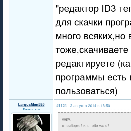
"редактор ID3 т
для скачки прог
много всяких,но 
тоже,скачиваете
редактируете (ка
программы есть и
пользоваться)
LarqusMen585
#1124
- 3 августа 2014 в 18:50
Посетитель
oapv:
в приборке? иль тебе мало?