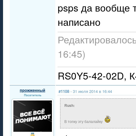
psps да вообще т
написано
Редактировалось
16:45)
RS0Y5-42-02D, 
прожженный
#1108
- 31 июля 2014 в 16:44
Посетитель
Rush:
В топку эту балалайку