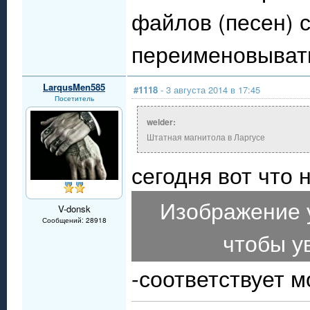
файлов (песен) 
переименовывать
LarqusMen585
#1118
- 3 августа 2014 в 17:45
Посетитель
welder:
Штатная магнитола в Ларгусе
сегодня вот что 
Изображение 
V-donsk
Сообщений: 28918
чтобы у
-соответствует м