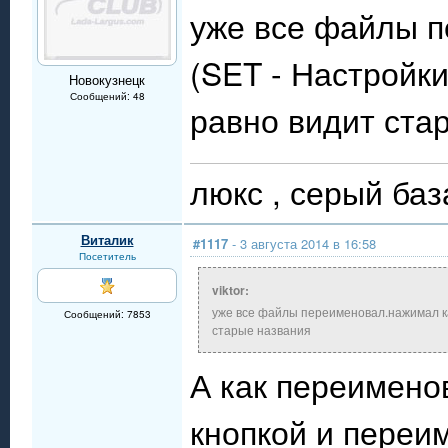
уже все файлы п
(SET - Настройки
Новокузнецк
Сообщений: 48
равно видит ста
люкс , 
Виталик
#1117
- 3 августа 2014 в 16:58
Посетитель
viktor:
уже все файлы переименовал.нажимал ка
Сообщений: 7853
старые названия
А как переимено
кнопкой и переим