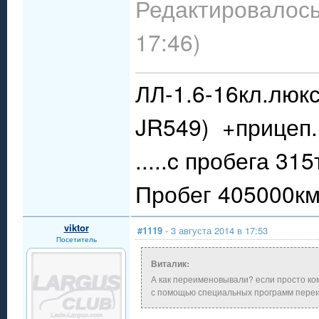
Редактировалось:
17:46)
ЛЛ-1.6-16кл.люкс
JR549) +прицеп.
.....c пробега 31
Пробег 405000км.
viktor
#1119
- 3 августа 2014 в 17:53
Посетитель
Виталик:
А как переименовывали? если просто ком
с помощью специальных программ переи