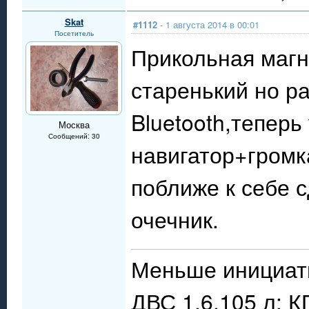
Skat
#1112
- 1 августа 2014 в 00:01
Посетитель
Прикольная магни
старенький но р
Bluetooth,тепер
Москва
Сообщений: 30
навигатор+громк
поближе к себе с
очечник.
Меньше инициат
ДВС 1.6,105 л; 