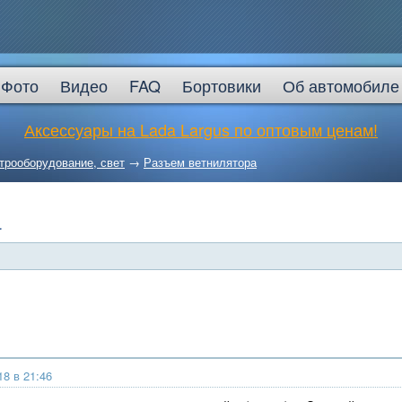
Фото
Видео
FAQ
Бортовики
Об автомобиле
Аксессуары на Lada Largus по оптовым ценам!
трооборудование, свет
→
Разъем ветнилятора
а
18 в 21:46