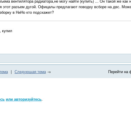
ъема вентилятора радиатора,не могу найти (купить) ... Он такой же как 
я этот разъем дугой. Офицалы предлагают поводку всборе на двс. Может 
зборку в НиНо кто подскажет?
, купил
тема
|
Следующая тема
→
Перейти на 
есь
или авторизуйтесь
.