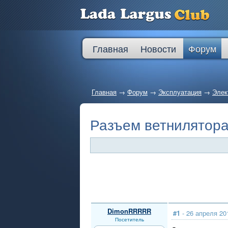
Главная
Новости
Форум
Главная
→
Форум
→
Эксплуатация
→
Элек
Разъем ветнилятор
DimonRRRRR
#1
- 26 апреля 20
Посетитель