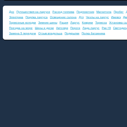
Дхо
Путешествия на ларгусе
Расход топлива
Подлокотник
Магнитола
Пробег
Электрика
Покупка ларгуса
Освещение салона
Дтп
Чехлы на ларгус
Ижевск
Дв
Тормозные колодки
Зимние шины
Рация
Ларгус
Коврики
Тормоза
Установка с
Поездка на море
Шины и диски
Автозвук
Пороги
Лада ларгус
Рки-19
Светодио
Замена 5 передачи
Отзыв владельца
Подкрылки
Полка багажника