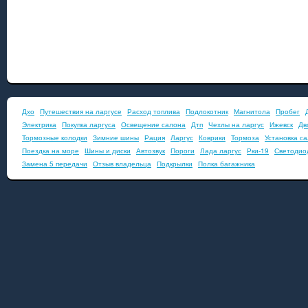
Дхо
Путешествия на ларгусе
Расход топлива
Подлокотник
Магнитола
Пробег
Электрика
Покупка ларгуса
Освещение салона
Дтп
Чехлы на ларгус
Ижевск
Дв
Тормозные колодки
Зимние шины
Рация
Ларгус
Коврики
Тормоза
Установка с
Поездка на море
Шины и диски
Автозвук
Пороги
Лада ларгус
Рки-19
Светодио
Замена 5 передачи
Отзыв владельца
Подкрылки
Полка багажника