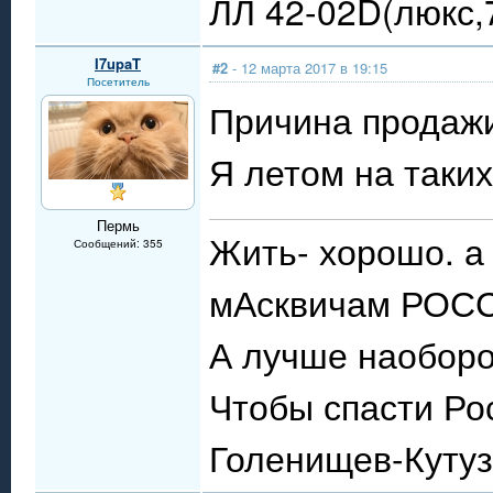
ЛЛ 42-02D(люкс,
I7upaT
#2
- 12 марта 2017 в 19:15
Посетитель
Причина продаж
Я летом на таких
Пермь
Жить- хорошо. а
Сообщений: 355
мАсквичам РОСС
А лучше наоборот
Чтобы спасти Р
Голенищев-Кутуз