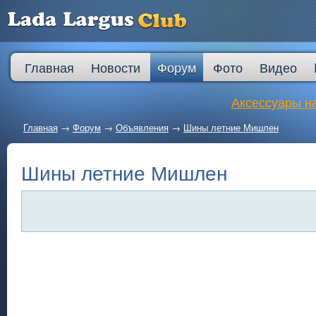
Главная
Новости
Форум
Фото
Видео
Аксессуары на
Главная
→
Форум
→
Объявления
→
Шины летние Мишлен
Шины летние Мишлен