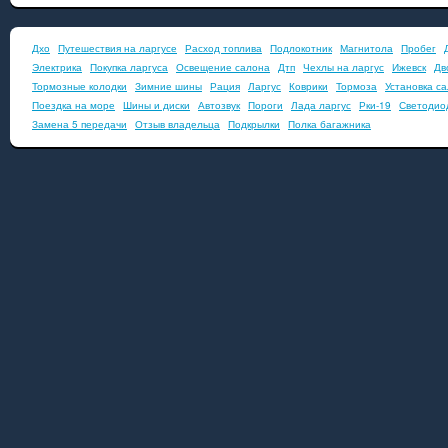
Дхо
Путешествия на ларгусе
Расход топлива
Подлокотник
Магнитола
Пробег
Электрика
Покупка ларгуса
Освещение салона
Дтп
Чехлы на ларгус
Ижевск
Дв
Тормозные колодки
Зимние шины
Рация
Ларгус
Коврики
Тормоза
Установка с
Поездка на море
Шины и диски
Автозвук
Пороги
Лада ларгус
Рки-19
Светодио
Замена 5 передачи
Отзыв владельца
Подкрылки
Полка багажника