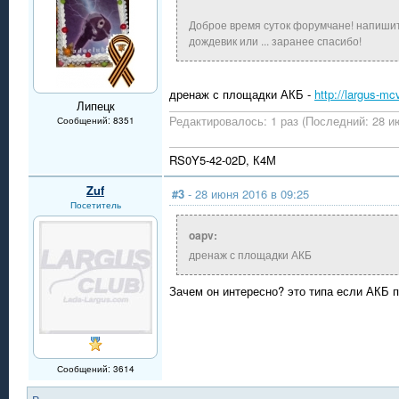
Доброе время суток форумчане! напишите
дождевик или ... заранее спасибо!
дренаж с площадки АКБ -
http://largus-mc
Липецк
Редактировалось: 1 раз (Последний: 28 ию
Сообщений: 8351
RS0Y5-42-02D, К4М
Zuf
#3
- 28 июня 2016 в 09:25
Посетитель
oapv:
дренаж с площадки АКБ
Зачем он интересно? это типа если АКБ п
Сообщений: 3614