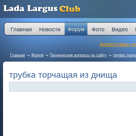
Главная
Новости
Форум
Фото
Видео
Аксессуары на
Главная
→
Форум
→
Технические вопросы по сайту
→
трубка торч
трубка торчащая из днища