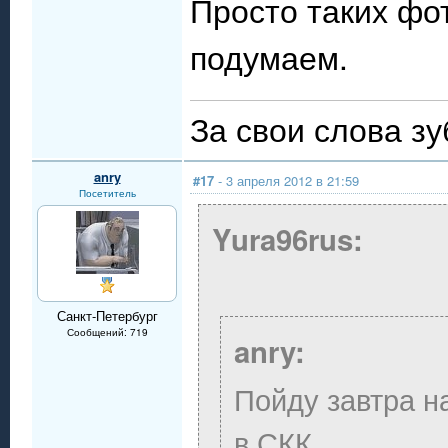
Просто таких фо
подумаем.
За свои слова зу
anry
#17
- 3 апреля 2012 в 21:59
Посетитель
Yura96rus:
Санкт-Петербург
Сообщений: 719
anry:
Пойду завтра н
в СКК