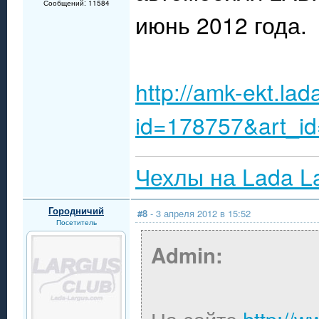
Сообщений: 11584
июнь 2012 года.
http://amk-ekt.lad
id=178757&art_i
Чехлы на Lada L
Городничий
#8
- 3 апреля 2012 в 15:52
Посетитель
Admin: