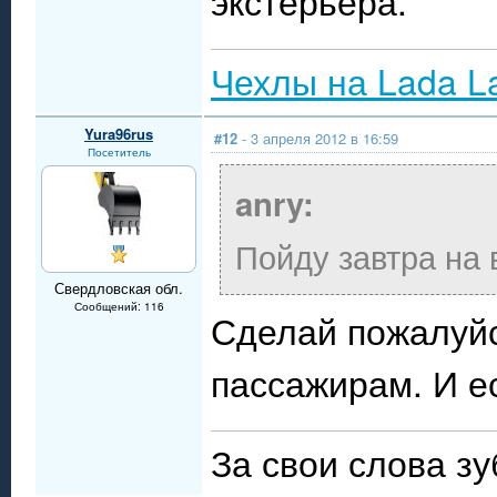
экстерьера.
Чехлы на Lada L
Yura96rus
#12
- 3 апреля 2012 в 16:59
Посетитель
anry:
Пойду завтра на 
Свердловская обл.
Сообщений: 116
Сделай пожалуйс
пассажирам. И е
За свои слова зу