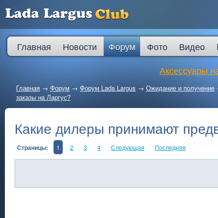
Главная
Новости
Форум
Фото
Видео
Аксессуары на
Главная
→
Форум
→
Форум Lada Largus
→
Ожидание и получение
заказы на Ларгус?
Какие дилеры принимают предв
Страницы:
1
2
3
4
Следующая
Последняя