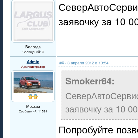
СеверАвтоСервис
заявочку за 10 
Вологда
Сообщений: 3
Admin
#4
- 3 апреля 2012 в 13:54
Администратор
Smokerr84:
СеверАвтоСервис 
заявочку за 10 0
Москва
Сообщений: 11584
Попробуйте позв