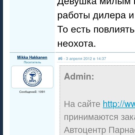
Девушка милым г
работы дилера и
То есть повлиять
неохота.
Mikka Hakkanen
#6
- 3 апреля 2012 в 14:37
Посетитель
Admin:
Сообщений: 1091
На сайте
http://w
принимаются зак
Автоцентр Парна