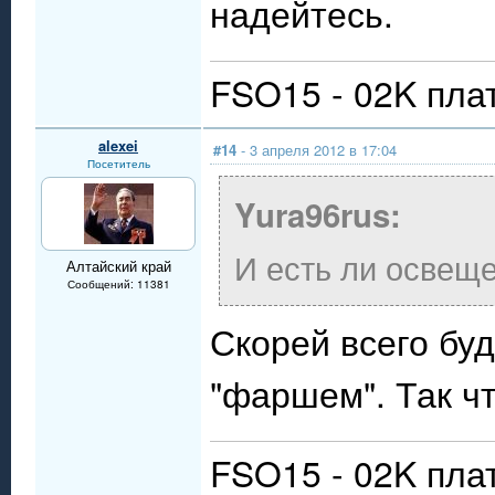
надейтесь.
FSO15 - 02K пла
alexei
#14
- 3 апреля 2012 в 17:04
Посетитель
Yura96rus:
И есть ли освещ
Алтайский край
Сообщений: 11381
Скорей всего бу
"фаршем". Так ч
FSO15 - 02K пла