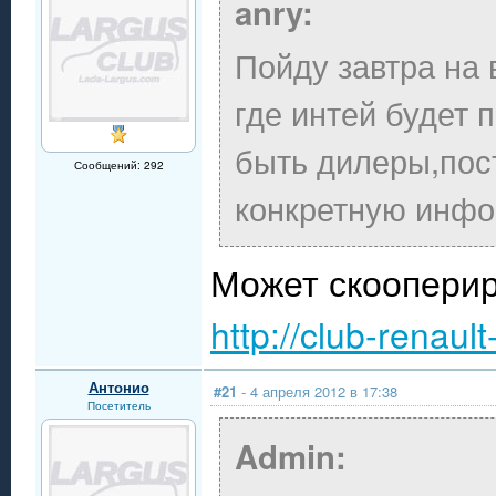
anry:
Пойду завтра на 
где интей будет 
быть дилеры,пост
Сообщений: 292
конкретную инф
Может скооперир
http://club-renau
Антонио
#21
- 4 апреля 2012 в 17:38
Посетитель
Admin: