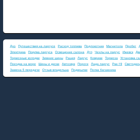
Дхо
Путешествия на ларгусе
Расход топлива
Подлокотник
Магнитола
Пробег
Электрика
Покупка ларгуса
Освещение салона
Дтп
Чехлы на ларгус
Ижевск
Дв
Тормозные колодки
Зимние шины
Рация
Ларгус
Коврики
Тормоза
Установка с
Поездка на море
Шины и диски
Автозвук
Пороги
Лада ларгус
Рки-19
Светодио
Замена 5 передачи
Отзыв владельца
Подкрылки
Полка багажника