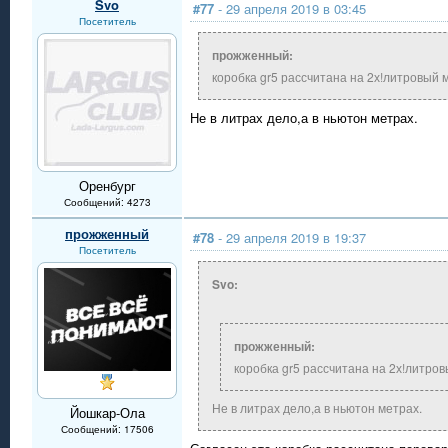
Svo
#77
- 29 апреля 2019 в 03:45
Посетитель
прожженный:
коробка gr5 рассчитана на 2х!литровый 
Не в литрах дело,а в ньютон метрах.
Оренбург
Сообщений: 4273
прожженный
#78
- 29 апреля 2019 в 19:37
Посетитель
Svo:
прожженный:
коробка gr5 рассчитана на 2х!литро
Не в литрах дело,а в ньютон метрах.
Йошкар-Ола
Сообщений: 17506