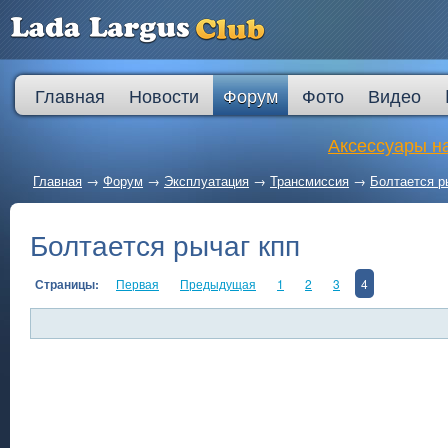
Главная
Новости
Форум
Фото
Видео
Аксессуары на
Главная
→
Форум
→
Эксплуатация
→
Трансмиссия
→
Болтается р
Болтается рычаг кпп
Страницы:
Первая
Предыдущая
1
2
3
4