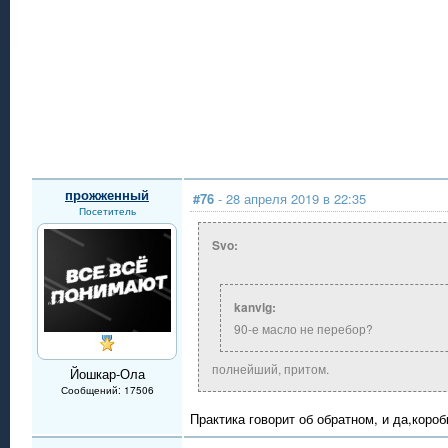
прожженный
#76
- 28 апреля 2019 в 22:35
Посетитель
Svo:
kanvlg:
90-е масло не перебор?
полнейший, притом.
Йошкар-Ола
Сообщений: 17506
Практика говорит об обратном, и да,короб