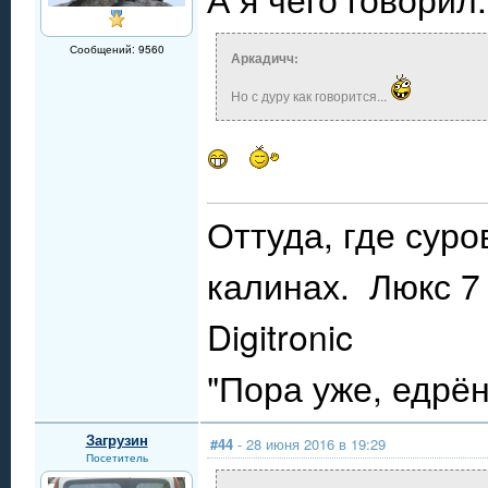
Сообщений: 9560
Аркадичч:
Но с дуру как говорится...
Оттуда, где сур
калинах. Люкс 7 
Digitronic
"Пора уже, едрё
Загрузин
#44
- 28 июня 2016 в 19:29
Посетитель