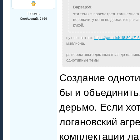
Варвар59:
Пермь
эти темы я просмотрел. там немного
Сообщений: 2159
передачи, у меня не дергается рычаг
рукой,
ну если вот это
https://yadi.sk/i/1i8f80UZ
миллиона.
ps перестаньте докапываться до машины 
однотипные темы
Создание одноти
бы и объединит
дерьмо. Если хо
логановский агр
комплектации лар