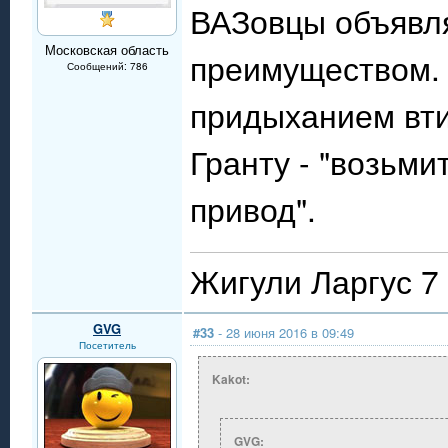
ВАЗовцы объявл
Московская область
преимуществом. 
Сообщений: 786
придыханием вти
Гранту - "возьм
привод".
Жигули Ларгус 7 
GVG
#33
- 28 июня 2016 в 09:49
Посетитель
Kakot:
GVG: