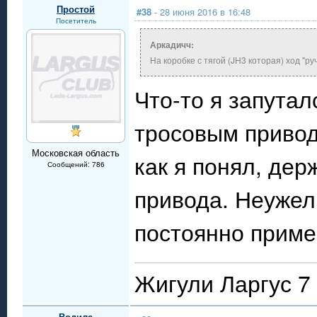
Простой
#38
- 28 июня 2016 в 16:48
Посетитель
Аркадичч:
На коробке с тягой (JH3 которая) ход "р
Что-то я запуталс
тросовым привод
Московская область
как я понял, дер
Сообщений: 786
привода. Неужел
постоянно приме
Жигули Ларгус 7 
Водила