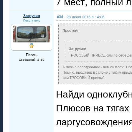
7 мест, полный 
Загрузин
#34
- 28 июня 2016 в 14:06
Посетитель
Простой:
Загрузин:
Пермь
ТРОСОВЫЙ ПРИВОД сам по себе де
Сообщений: 2159
А можно поподробнее - чем он плох? П
Помню, продавец в салоне с таким приды
там ТРОСОВЫЙ привод".
Найди одноклубни
Плюсов на тягах 
ларгусовождения