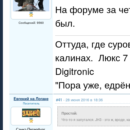
На форуме за че
был.
Сообщений: 9560
Оттуда, где сур
калинах. Люкс 7 
Digitronic
"Пора уже, едрё
Евгений на Логане
#41
- 28 июня 2016 в 18:36
Посетитель
Простой:
Что-то я запутался. JH3 - это ж, вроде, 
Санкт-Петербург,