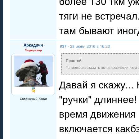
более 130 ткм у
тяги не встречал
там бывают иног
Аркадичч
#37
- 28 июня 2016 в 16:23
Модератор
Простой:
Ты можешь сказать по-человечески, чем
Давай я скажу...
"ручки" длиннее
Сообщений: 9560
время движения 
включается какб