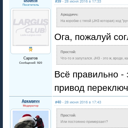
#39
- 28 июня 2016 в 17:33
Посетитель
Аркадичч:
На коробке с тягой (JH3 которая) ход "ру
Ога, пожалуй со
Простой:
Саратов
Что-то я запутался. JH3 - это ж, вроде, 
Сообщений: 920
Всё правильно - 
привод переключ
Аркадичч
#40
- 28 июня 2016 в 17:43
Модератор
Простой:
Или постоянно примерзает?