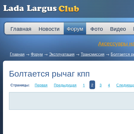
Главная
Новости
Форум
Фото
Видео
Аксессуары на
Главная
→
Форум
→
Эксплуатация
→
Трансмиссия
→
Болтается р
Болтается рычаг кпп
Страницы:
Первая
Предыдущая
1
2
3
4
Следующ