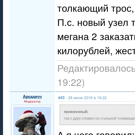
толкающий трос, 
П.с. новый узел 
мегана 2 заказат
килорублей, жест
Редактировалось
19:22)
Аркадичч
#43
- 28 июня 2016 в 19:22
Модератор
прожженный:
так с дуру сломал он стальной толкающи
А я чего говорил: