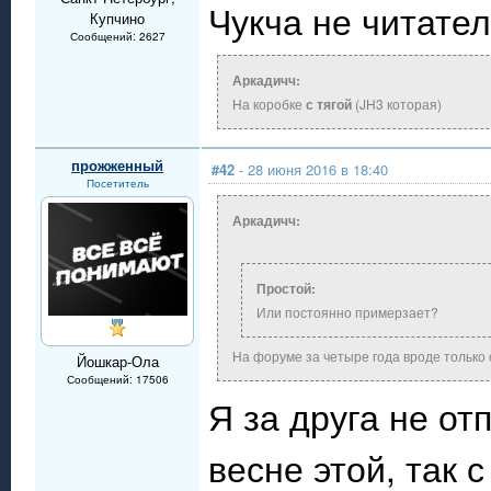
Чукча не читате
Купчино
Сообщений: 2627
Аркадичч:
На коробке
с тягой
(JH3 которая)
прожженный
#42
- 28 июня 2016 в 18:40
Посетитель
Аркадичч:
Простой:
Или постоянно примерзает?
На форуме за четыре года вроде только 
Йошкар-Ола
Сообщений: 17506
Я за друга не от
весне этой, так 