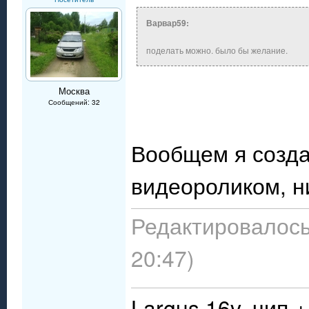
Варвар59:
поделать можно. было бы желание.
Москва
Сообщений: 32
Вообщем я созда
видеороликом, н
Редактировалось
20:47)
Largus 16v, чип +