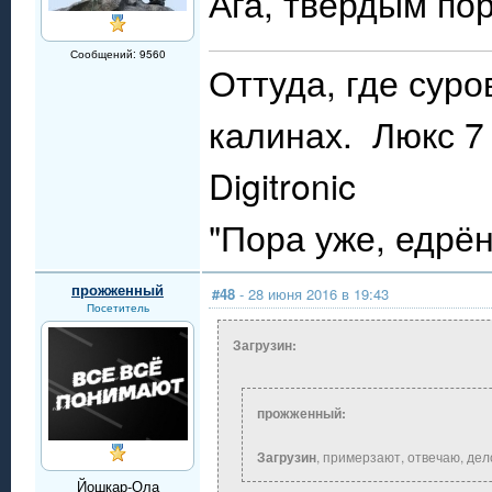
Ага, твёрдым по
Сообщений: 9560
Оттуда, где сур
калинах. Люкс 7 
Digitronic
"Пора уже, едрё
прожженный
#48
- 28 июня 2016 в 19:43
Посетитель
Загрузин:
прожженный:
Загрузин
, примерзают, отвечаю, дел
Йошкар-Ола