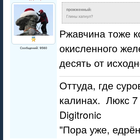
прожженный:
Глины хапнул?
Ржавчина тоже к
окисленного жел
Сообщений: 9560
десять от исходн
Оттуда, где сур
калинах. Люкс 7 
Digitronic
"Пора уже, едрё