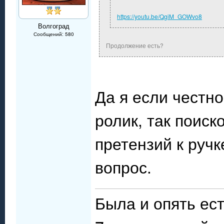
https://youtu.be/QgiM_GOWvo8
Волгоград
Сообщений: 580
Продолжение есть?
Да я если честн
ролик, так поиск
претензий к ручк
вопрос.
Была и опять ес