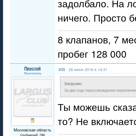
задолбало. На л
ничего. Просто 
8 клапанов, 7 ме
пробег 128 000
Простой
#35
- 28 июня 2016 в 14:31
Посетитель
Загрузин:
За два года ларгусовождения переключе
Ты можешь сказа
то? Не включает
Московская область
Сообщений: 786