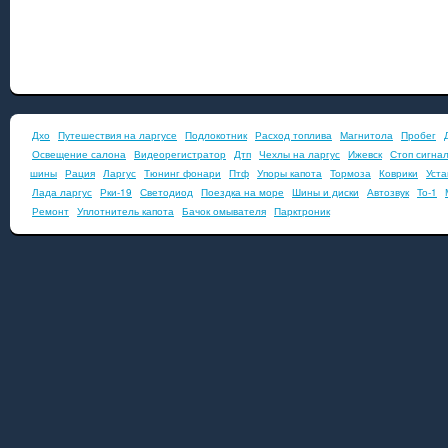
Дхо
Путешествия на ларгусе
Подлокотник
Расход топлива
Магнитола
Пробег
Освещение салона
Видеорегистратор
Дтп
Чехлы на ларгус
Ижевск
Стоп сигна
шины
Рация
Ларгус
Тюнинг фонари
Птф
Упоры капота
Тормоза
Коврики
Уста
Лада ларгус
Рки-19
Светодиод
Поездка на море
Шины и диски
Автозвук
То-1
Ремонт
Уплотнитель капота
Бачок омывателя
Парктроник