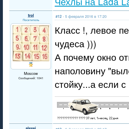
Чехлы на Lada L
trol
#12
- 5 февраля 2016 в 17:20
Посетитель
Класс !, левое п
чудеса )))
А почему окно от
наполовину "выле
Moscow
Сообщений: 1041
стойку...а если 
alexei