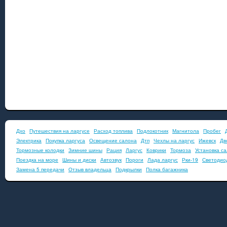
Дхо
Путешествия на ларгусе
Расход топлива
Подлокотник
Магнитола
Пробег
Электрика
Покупка ларгуса
Освещение салона
Дтп
Чехлы на ларгус
Ижевск
Дв
Тормозные колодки
Зимние шины
Рация
Ларгус
Коврики
Тормоза
Установка с
Поездка на море
Шины и диски
Автозвук
Пороги
Лада ларгус
Рки-19
Светодио
Замена 5 передачи
Отзыв владельца
Подкрылки
Полка багажника