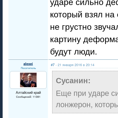
ударе сильно де
который взял на 
не грустно звуч
картину деформа
будут люди.
alexei
#7
- 21 января 2016 в 20:14
Посетитель
Сусанин:
Еще при ударе с
Алтайский край
Сообщений: 11381
лонжерон, которы