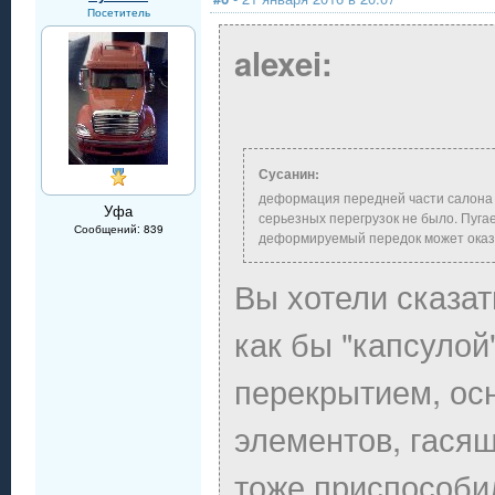
Посетитель
alexei:
Сусанин:
деформация передней части салона о
Уфа
серьезных перегрузок не было. Пуга
Сообщений: 839
деформируемый передок может оказат
Вы хотели сказат
как бы "капсулой
перекрытием, ос
элементов, гася
тоже приспособи