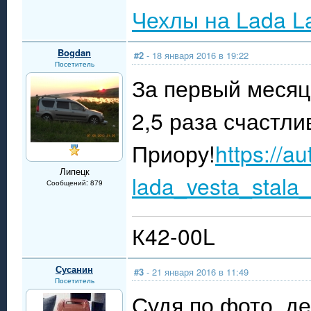
Чехлы на Lada L
Bogdan
#2
- 18 января 2016 в 19:22
Посетитель
За первый месяц
2,5 раза счастл
Приору!
https://au
Липецк
lada_vesta_stala
Сообщений: 879
К42-00L
Сусанин
#3
- 21 января 2016 в 11:49
Посетитель
Судя по фото, д