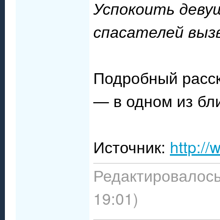
Успокоить девуш
спасателей выз
Подробный расск
— в одном из бл
Источник:
http:/
Редактировалось:
19:01)