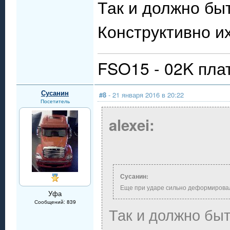
Так и должно бы
Конструктивно и
FSO15 - 02K пла
Сусанин
#8
- 21 января 2016 в 20:22
Посетитель
alexei:
Сусанин:
Еще при ударе сильно деформировалс
Уфа
Сообщений: 839
Так и должно быт