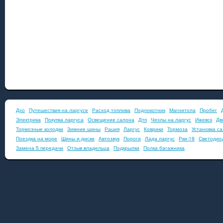
Дхо
Путешествия на ларгусе
Расход топлива
Подлокотник
Магнитола
Пробег
Электрика
Покупка ларгуса
Освещение салона
Дтп
Чехлы на ларгус
Ижевск
Дв
Тормозные колодки
Зимние шины
Рация
Ларгус
Коврики
Тормоза
Установка с
Поездка на море
Шины и диски
Автозвук
Пороги
Лада ларгус
Рки-19
Светодио
Замена 5 передачи
Отзыв владельца
Подкрылки
Полка багажника