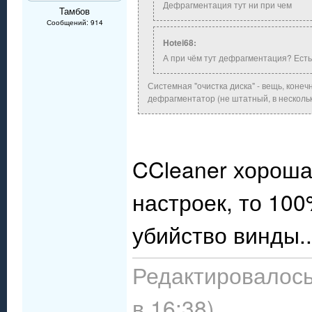
Дефрагментация тут ни при чем
Тамбов
Сообщений: 914
Hotei68:
А при чём тут дефрагментация? Есть
Системная "очистка диска" - вещь, конеч
дефрагментатор (не штатный, в нескольк
CCleaner хорош
настроек, то 10
убийство винды.
Редактировалось
в 16:38)