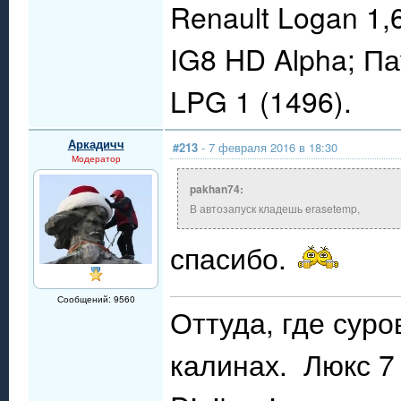
Renault Logan 1,
IG8 HD Alpha; П
LPG 1 (1496).
Аркадичч
#213
- 7 февраля 2016 в 18:30
Модератор
pakhan74:
В автозапуск кладешь erаsetemp,
спасибо.
Сообщений: 9560
Оттуда, где сур
калинах. Люкс 7 