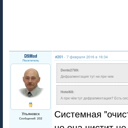
DSMod
#201
- 7 февраля 2016 в 16:34
Посетитель
Denis2789:
Дефрагментация тут ни при чем
Hotei68:
А при чём тут дефрагментация? Есть си
Системная "очист
Ульяновск
Сообщений: 202
но она чистит не