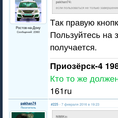
pakhan74:
если пользоваться не только завершени
Так правую кноп
Ростов-на-Дону
Пользуйтесь на 
Сообщений: 2360
получается.
Приозёрск-4 19
Кто то же долже
161ru
pakhan74
#225
- 7 февраля 2016 в 19:23
Посетитель
NiMiKo: