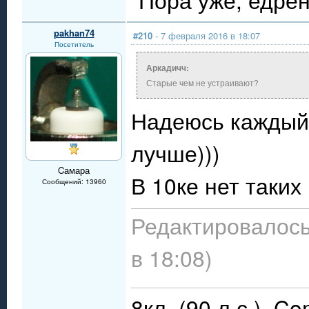
pakhan74
#210
- 7 февраля 2016 в 18:07
Посетитель
Аркадичч:
Старые чем не устраивают?
Надеюсь каждый 
лучше)))
Cамара
В 10ке нет таких
Сообщений: 13960
Редактировалось
в 18:08)
8кл. (90 л.с.), C