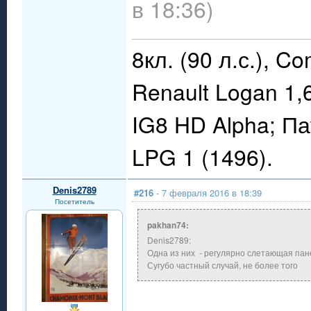
в 18:36)
8кл. (90 л.с.), C
Renault Logan 1,
IG8 HD Alpha; П
LPG 1 (1496).
Denis2789
#216
- 7 февраля 2016 в 18:39
Посетитель
pakhan74:
Denis2789:
Одна из них - регулярно слетающая пане
Сугубо частный случай, не более того