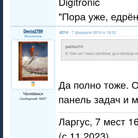
Digitronic
"Пора уже, едрё
Denis2789
#214
- 7 февраля 2016 в 18:33
Посетитель
pakhan74:
В 10ке нет таких проблем, да и вообще 
Да полно тоже. 
Челябинск
панель задач и м
Сообщений: 5407
Ларгус, 7 мест 
(с 11.2023)