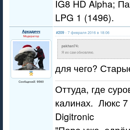
IG8 HD Alpha; П
LPG 1 (1496).
Аркадичч
#209
- 7 февраля 2016 в 18:06
Модератор
pakhan74:
Я их сам обновляю.
для чего? Стары
Сообщений: 9560
Оттуда, где сур
калинах. Люкс 7 
Digitronic
"Пора уже, едрё