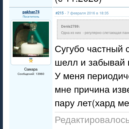
pakhan74
#215
- 7 февраля 2016 в 18:35
Посетитель
Denis2789:
Одна из них - регулярно слетающая пане
Сугубо частный с
шелл и забывай п
Cамара
У меня периодич
Сообщений: 13960
мне причина изв
пару лет(хард м
Редактировалось