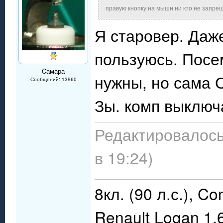
правую кнопку на мыши ни кто не запрещ
Я старовер. Даж
пользуюсь. Посе
Cамара
нужны, но сама 
Сообщений: 13960
Зы. комп выключа
Редактировалось
в 19:24)
8кл. (90 л.с.), C
Renault Logan 1,