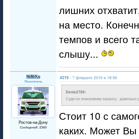
лишних отхватит
на место. Конечн
темпов и всего т
слышу...
NiMiKo
#219
- 7 февраля 2016 в 18:56
Посетитель
Denis2789:
Судя по поисковому запросу - довольно
Стоит 10 с самог
Ростов-на-Дону
каких. Может Вы
Сообщений: 2360