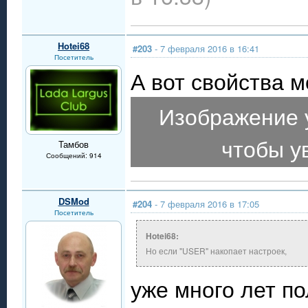
Hotei68
#203
- 7 февраля 2016 в 16:41
Посетитель
А вот свойства м
Изображение 
чтобы у
Тамбов
Сообщений: 914
DSMod
#204
- 7 февраля 2016 в 17:05
Посетитель
Hotei68:
Но если "USER" накопает настроек,
уже много лет п