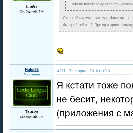
Судя по поисковому запросу - дово
Тамбов
Сообщений: 914
Стоит 10 с самого выхода - багов нет во
быстрей той же 7. Про хр я просто молч
Hotei68
#221
- 7 февраля 2016 в 19:01
Посетитель
Я кстати тоже п
не бесит, некот
(приложения с м
Тамбов
Сообщений: 914