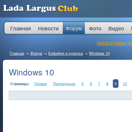
Главная
Новости
Форум
Фото
Видео
Аксессуары на
Главная
→
Форум
→
Кофейня и курилка
→
Windows 10
Windows 10
Страницы:
Первая
Предыдущая
5
6
7
8
9
10