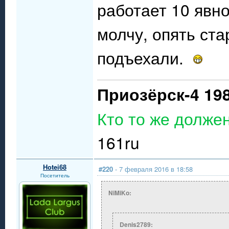
работает 10 явно
молчу, опять ст
подъехали.
Приозёрск-4 19
Кто то же долже
161ru
Hotei68
#220
- 7 февраля 2016 в 18:58
Посетитель
NiMiKo:
Denis2789: