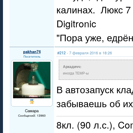
калинах. Люкс 7 
Digitronic
"Пора уже, едрё
pakhan74
#212
- 7 февраля 2016 в 18:26
Посетитель
Аркадичч:
иногда ТЕМР-ы
В автозапуск кла
забываешь об их
Cамара
Сообщений: 13960
8кл. (90 л.с.), C