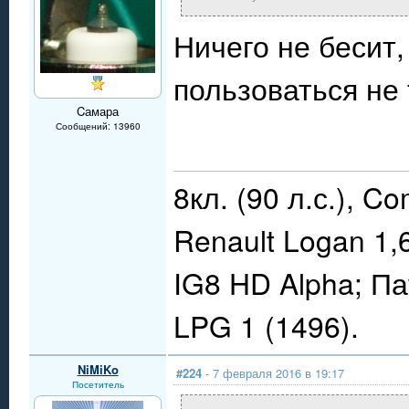
Ничего не бесит,
пользоваться не
Cамара
Сообщений: 13960
8кл. (90 л.с.), C
Renault Logan 1,
IG8 HD Alpha; П
LPG 1 (1496).
NiMiKo
#224
- 7 февраля 2016 в 19:17
Посетитель