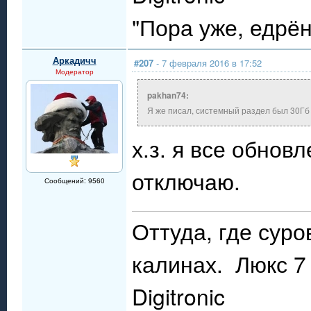
"Пора уже, едрё
Аркадичч
#207
- 7 февраля 2016 в 17:52
Модератор
pakhan74:
Я же писал, системный раздел был 30Гб -
х.з. я все обнов
отключаю.
Сообщений: 9560
Оттуда, где сур
калинах. Люкс 7 
Digitronic