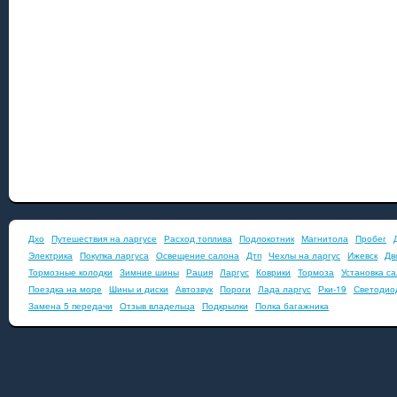
Дхо
Путешествия на ларгусе
Расход топлива
Подлокотник
Магнитола
Пробег
Электрика
Покупка ларгуса
Освещение салона
Дтп
Чехлы на ларгус
Ижевск
Дв
Тормозные колодки
Зимние шины
Рация
Ларгус
Коврики
Тормоза
Установка с
Поездка на море
Шины и диски
Автозвук
Пороги
Лада ларгус
Рки-19
Светодио
Замена 5 передачи
Отзыв владельца
Подкрылки
Полка багажника