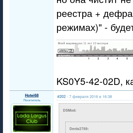
реестра + дефра
режимах)" - буд
KS0Y5-42-02D, 
Hotei68
#202
- 7 февраля 2016 в 16:38
Посетитель
DSMod:
Denis2789: