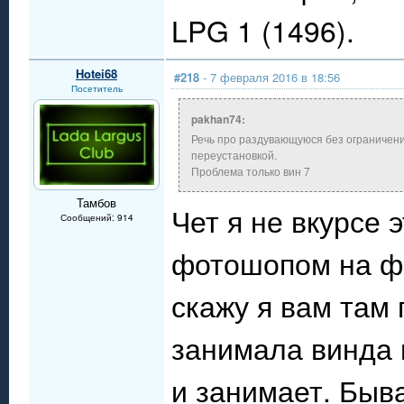
LPG 1 (1496).
Hotei68
#218
- 7 февраля 2016 в 18:56
Посетитель
pakhan74:
Речь про раздувающуюся без ограничени
переустановкой.
Проблема только вин 7
Тамбов
Чет я не вкурсе
Сообщений: 914
фотошопом на фо
скажу я вам там 
занимала винда 
и занимает. Быв