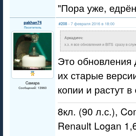
"Пора уже, едрё
pakhan74
#208
- 7 февраля 2016 в 18:00
Посетитель
Аркадичч:
х.з. я все обновления и BITS сразу в сл
Это обновления 
их старые версии
Cамара
копии и растут в
Сообщений: 13960
8кл. (90 л.с.), C
Renault Logan 1,