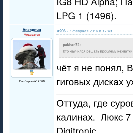
IG8 HD Alpha; П
LPG 1 (1496).
Аркадичч
#206
- 7 февраля 2016 в 17:43
Модератор
pakhan74:
Кто научился решать проблему нехватки 
чёт я не понял,
гиговых дисках у
Сообщений: 9560
Оттуда, где сур
калинах. Люкс 7 
Digitronic