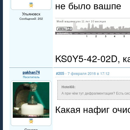
не было вашпе
Ульяновск
Сообщений: 202
KS0Y5-42-02D, 
pakhan74
#205
- 7 февраля 2016 в 17:12
Посетитель
Hotei68:
А при чём тут дефрагментация? Есть си
Какая нафиг оч
Cамара