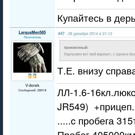
Купайтесь в дерь
LarqusMen585
#47
- 28 декабря 2014 в 21:12
Посетитель
прожженный:
Ларгусмен вот мой вариант, с гуром и бе
Т.Е. внизу справа
V-donsk
ЛЛ-1.6-16кл.люкс
Сообщений: 28918
JR549) +прицеп.
.....c пробега 31
Пробег 405000км.