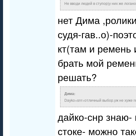
Не вводи людей в ступор)у них же логано
нет Дима ,ролик
судя-гав..о)-поэ
кт(там и ремень
брать мой ремень
решать?
Дима:
Dayko+snr=отличный выбор.уж не хуже г
дайко-снр знаю- 
стоке- можно так