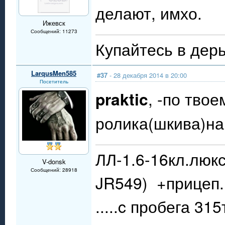
делают, имхо.
Ижевск
Сообщений: 11273
Купайтесь в дерь
LarqusMen585
#37
- 28 декабря 2014 в 20:00
Посетитель
praktic
, -по тво
ролика(шкива)на
ЛЛ-1.6-16кл.люкс
V-donsk
Сообщений: 28918
JR549) +прицеп.
.....c пробега 31