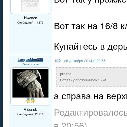
Ижевск
Вот так на 16/8 к
Сообщений: 11273
Купайтесь в дерь
LarqusMen585
#42
- 28 декабря 2014 в 20:55
Посетитель
praktic:
Вот так у прожженного 16 кл.
а справа на вер
Редактировалось
V-donsk
Сообщений: 28918
в 20:56)