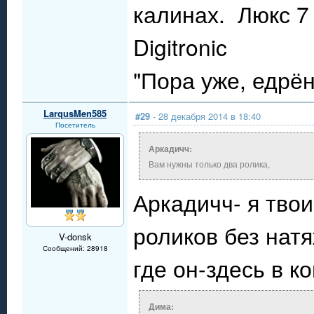
калинах. Люкс 7 
Digitronic
"Пора уже, едрё
LarqusMen585
#29
- 28 декабря 2014 в 18:40
Посетитель
Аркадичч:
Вам нужны только два ролика,
Аркадичч- я тво
роликов без натя
V-donsk
Сообщений: 28918
где он-здесь в к
Дима: