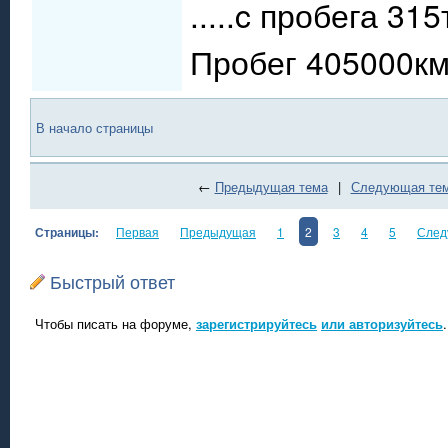
.....c пробега 31
Пробег 405000км.
В начало страницы
←
Предыдущая тема
|
Следующая те
Страницы:
Первая
Предыдущая
1
2
3
4
5
След
Быстрый ответ
Чтобы писать на форуме,
зарегистрируйтесь
или авторизуйтесь
.