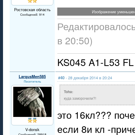
Ростовская область
Изображение уменьшено
Сообщений: 914
Редактировалось
в 20:50)
KS045 A1-L53 FL
LarqusMen585
#40
- 28 декабря 2014 в 20:24
Посетитель
Toha:
куда заморочили?!
это 16кл??? поче
если 8и кл -прич
V-donsk
Сообщений: 28918