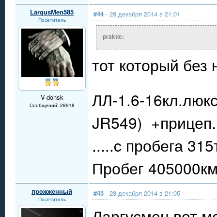
LarqusMen585
#44
- 28 декабря 2014 в 21:01
Посетитель
praktic:
тот который без
ЛЛ-1.6-16кл.люкс
V-donsk
Сообщений: 28918
JR549) +прицеп.
.....c пробега 31
Пробег 405000км.
прожженный
#45
- 28 декабря 2014 в 21:05
Посетитель
Ларгусмен вот мо