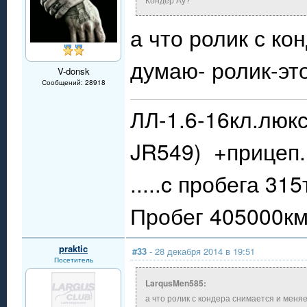
а что ролик с ко
думаю- ролик-это
V-donsk
Сообщений: 28918
ЛЛ-1.6-16кл.люкс
JR549) +прицеп.
.....c пробега 31
Пробег 405000км.
praktic
#33
- 28 декабря 2014 в 19:51
Посетитель
LarqusMen585:
а что ролик с кондера снимается и меняе