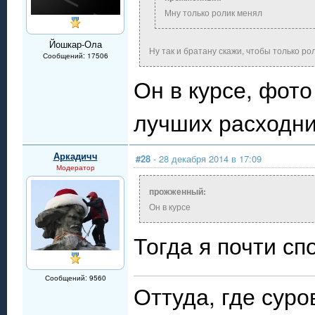
Мну только ролик менял
Йошкар-Ола
Ну так и братану скажи, чтобы только рол
Сообщений: 17506
Он в курсе, фот
лучших расходни
Аркадичч
#28
- 28 декабря 2014 в 17:09
Модератор
прожженный:
Он в курсе
Тогда я почти сп
Сообщений: 9560
Оттуда, где сур