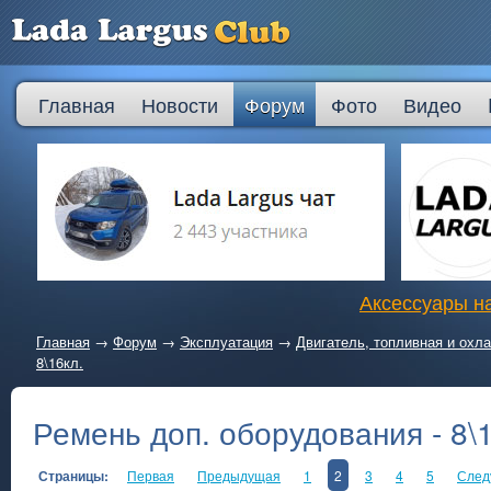
Главная
Новости
Форум
Фото
Видео
Аксессуары на
Главная
→
Форум
→
Эксплуатация
→
Двигатель, топливная и ох
8\16кл.
Ремень доп. оборудования - 8\1
Страницы:
Первая
Предыдущая
1
2
3
4
5
След