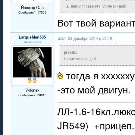
Т.Е. внизу справа-это гур(не кондей).
Йошкар-Ола
Сообщений: 17506
Вот твой вариан
LarqusMen585
#50
- 28 декабря 2014 в 21:19
Посетитель
praktic:
Нарисован кондей.
тогда я хххххх
-это мой двигун.
V-donsk
Сообщений: 28918
ЛЛ-1.6-16кл.люкс
JR549) +прицеп.