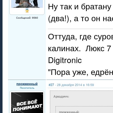
Ну так и братану
(два!), а то он 
Сообщений: 9560
Оттуда, где сур
калинах. Люкс 7 
Digitronic
"Пора уже, едрё
прожженный
#27
- 28 декабря 2014 в 16:59
Посетитель
Аркадичч:
прожженный: