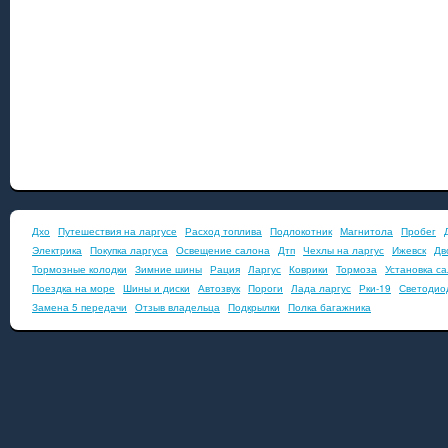
Дхо
Путешествия на ларгусе
Расход топлива
Подлокотник
Магнитола
Пробег
Электрика
Покупка ларгуса
Освещение салона
Дтп
Чехлы на ларгус
Ижевск
Дв
Тормозные колодки
Зимние шины
Рация
Ларгус
Коврики
Тормоза
Установка с
Поездка на море
Шины и диски
Автозвук
Пороги
Лада ларгус
Рки-19
Светодио
Замена 5 передачи
Отзыв владельца
Подкрылки
Полка багажника