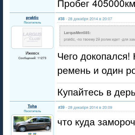
Пробег 405000км.
praktic
#38
- 28 декабря 2014 в 20:07
Посетитель
LarqusMen585:
praktic, -по твоему 2й ролик идет -для 
Чего докопался!
Ижевск
Сообщений: 11273
ремень и один р
Купайтесь в дерь
Toha
#39
- 28 декабря 2014 в 20:09
Посетитель
что куда заморо