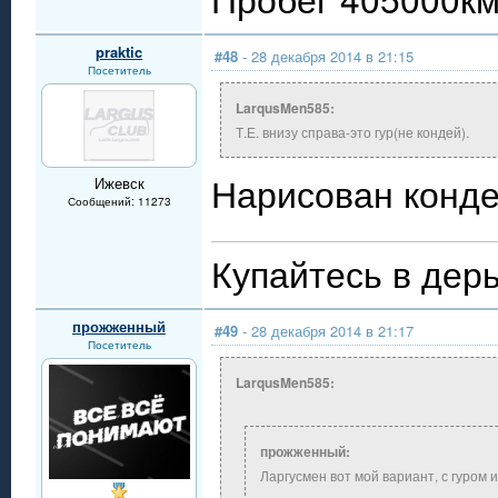
praktic
#48
- 28 декабря 2014 в 21:15
Посетитель
LarqusMen585:
Т.Е. внизу справа-это гур(не кондей).
Нарисован конде
Ижевск
Сообщений: 11273
Купайтесь в дерь
прожженный
#49
- 28 декабря 2014 в 21:17
Посетитель
LarqusMen585:
прожженный:
Ларгусмен вот мой вариант, с гуром 