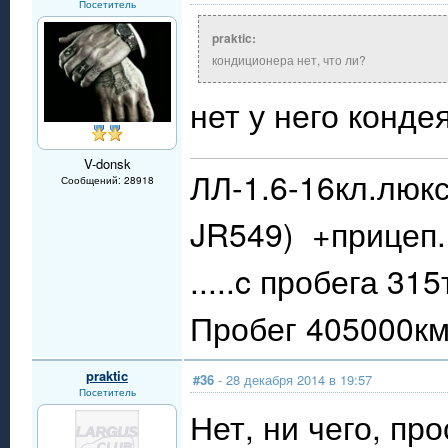
Посетитель
praktic:
кондиционера нет, что ли?
нет у него кондея
V-donsk
ЛЛ-1.6-16кл.люкс
Сообщений: 28918
JR549) +прицеп.
.....c пробега 31
Пробег 405000км.
praktic
#36
- 28 декабря 2014 в 19:57
Посетитель
Нет, ни чего, пр