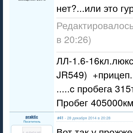
нет?...или это г
Редактировалось
в 20:26)
ЛЛ-1.6-16кл.люкс
JR549) +прицеп.
.....c пробега 31
Пробег 405000км.
praktic
#41
- 28 декабря 2014 в 20:28
Посетитель
Вот так у прожже