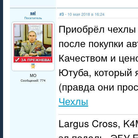
sal
#3
- 10 мая 2018 в 16:24
Посетитель
Приобрёл чехлы 
после покупки ав
Качеством и цен
Ютуба, который 
МО
Сообщений: 774
(правда они прос
Чехлы
Largus Cross, K4
эл.педаль, ЭБУ E