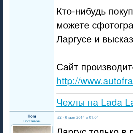
Кто-нибудь покуп
можете сфотогра
Ларгусе и выска
Сайт производит
http://www.autofra
Чехлы на Lada L
Hom
#2
- 6 мая 2014 в 01:04
Посетитель
Ларгус только в 