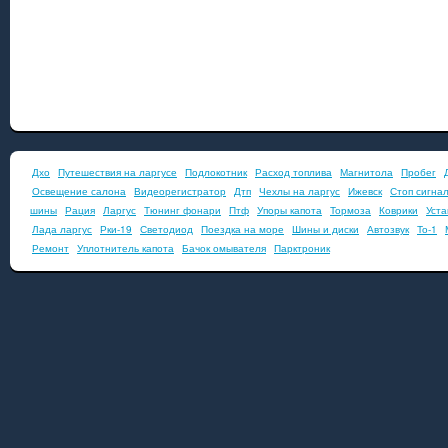
Дхо
Путешествия на ларгусе
Подлокотник
Расход топлива
Магнитола
Пробег
Освещение салона
Видеорегистратор
Дтп
Чехлы на ларгус
Ижевск
Стоп сигна
шины
Рация
Ларгус
Тюнинг фонари
Птф
Упоры капота
Тормоза
Коврики
Уста
Лада ларгус
Рки-19
Светодиод
Поездка на море
Шины и диски
Автозвук
То-1
Ремонт
Уплотнитель капота
Бачок омывателя
Парктроник