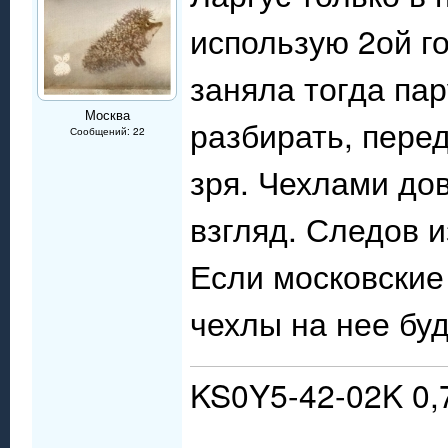
использую 2ой г
заняла тогда па
Москва
разбирать, пере
Сообщений: 22
зря. Чехлами до
взгляд. Следов и
Если московские
чехлы на нее бу
KS0Y5-42-02K 0,