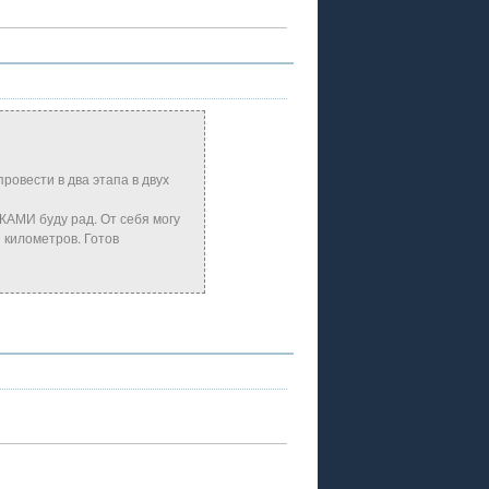
ровести в два этапа в двух
АМИ буду рад. От себя могу
 километров. Готов