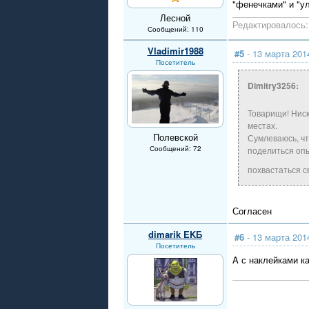
"фенечками" и "у
Лесной
Редактировалось: 
Сообщений: 110
Vladimir1988
#5
- 13 марта 201
Посетитель
Dimitry3256:
Товарищи! Ниск
местах.
Полевской
Сумлеваюсь, ч
Сообщений: 72
поделиться опы
похвастаться с
Согласен
dimarik EKБ
#6
- 13 марта 201
Посетитель
A с наклейками к