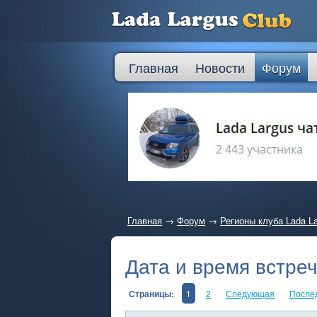
Главная
Новости
Форум
Главная
→
Форум
→
Регионы клуба Lada L
Дата и время встреч
Страницы:
1
2
Следующая
После