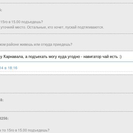
6:
 15го в 15.00 подъедешь?
 уточняй место. Остальные, кто хочет, пускай подтягиваются.
аком районе живешь или откуда приедешь?
у Карнавала, а подъехать могу куда угодно - навигатор чай есть :)
14 в 18:16
8:
3256:
ы то 15го в 15.00 подъедешь?