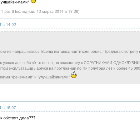
лучшайзингами"
1 раз (Последний: 13 марта 2014 в 13:36)
4 в 14:02
ока не напрашиваюсь. Всегда пытаюсь найти компромис. Предлагаю встречу п
то узнаю для себя чё-то новое, но знакомству с СОРАТНИКАМИ-ОДНОКЛУБНИК
том эксплуатации Ларгуся на протяжении почти полутора лет и более 45 000
воими "фенечками" и "улучшайзингами"
4 в 15:07
ак обстоят дела???