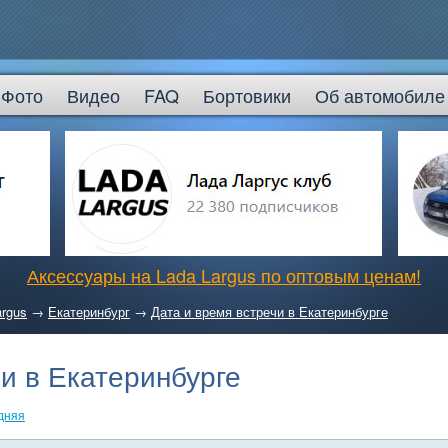
Фото
Видео
FAQ
Бортовики
Об автомобиле
Аксессуары на Lada Largus по оптовым ценам!
argus
→
Екатеринбург
→
Дата и время встречи в Екатеринбурге
и в Екатеринбурге
дняя