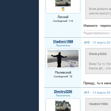
Всем доброго в
смогли присутс
Лесной
Сообщений: 110
Извините - переп
Редактировалось: 
Vladimir1988
#10
- 13 марта 20
Посетитель
Dimitry3256:
Вова! Ты то 15
Ежели ДА, - ут
Полевской
Сообщений: 72
Приеду, ты в как
Dimitry3256
#11
- 13 марта 20
Посетитель
Vladimir1988: