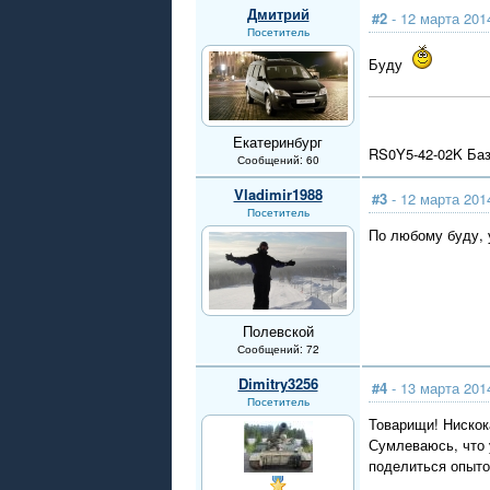
Дмитрий
#2
- 12 марта 201
Посетитель
Буду
Екатеринбург
RS0Y5-42-02K Баз
Сообщений: 60
Vladimir1988
#3
- 12 марта 201
Посетитель
По любому буду, у
Полевской
Сообщений: 72
Dimitry3256
#4
- 13 марта 201
Посетитель
Товарищи! Нискок
Сумлеваюсь, что
поделиться опыто