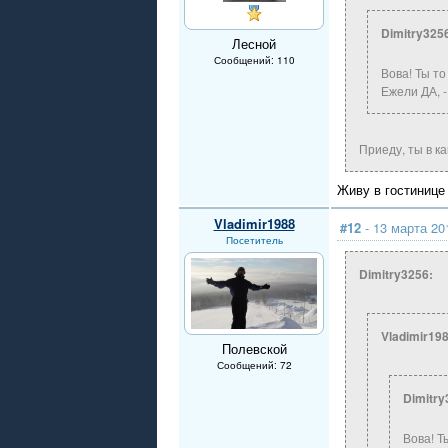
Dimitry325
Лесной
Сообщений: 110
Вова! Ты то
Ежели ДА, -
Приеду, ты в к
Живу в гостинице 
Vladimir1988
#12
- 13 марта 20
Посетитель
Dimitry3256:
Vladimir198
Полевской
Сообщений: 72
Dimitry
Вова! Т