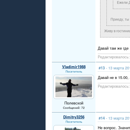
Ежели Д
Приеду, ты
Живу в гостиниц
Давай там же где
Редактировалось: 
Vladimir1988
#13
- 13 марта 20
Посетитель
Давай не в 15.00, 
Редактировалось: 
Полевской
Сообщений: 72
Dimitry3256
#14
- 13 марта 20
Посетитель
Не вопрос. Значи