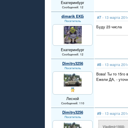
Екатеринбург
Сообщений: 12
dimarik EKБ
#7
- 13 марта 201
Посетитель
Буду 23 числа
Екатеринбург
Сообщений: 12
Dimitry3256
#8
- 13 марта 201
Посетитель
Вова! Ты то 15го 
Ежели ДА, - уточн
Лесной
Сообщений: 110
Dimitry3256
#9
- 13 марта 201
Посетитель
Vladimir1988: