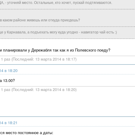
А, - уточняй место. Остальные, кто хочет, пускай подтягиваются.
 в каком районе живешь или откуда приедешь?
е у Карнавала, а подъехать могу куда угодно - навигатор чай есть :)
 и планировали у Дережабля так как я из Полевского поеду?
1 раз (Последний: 13 марта 2014 в 18:17)
14 в 18:20
а 13.00?
1 раз (Последний: 13 марта 2014 в 18:20)
14 в 18:21
тся место постоянное а даты: