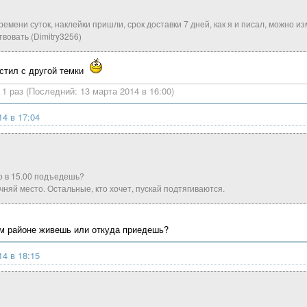
ремени суток, наклейки пришли, срок доставки 7 дней, как я и писал, можно из
твовать (Dimitry3256)
остил с другой темки
1 раз (Последний: 13 марта 2014 в 16:00)
14 в 17:04
го в 15.00 подъедешь?
очняй место. Остальные, кто хочет, пускай подтягиваются.
ом районе живешь или откуда приедешь?
14 в 18:15