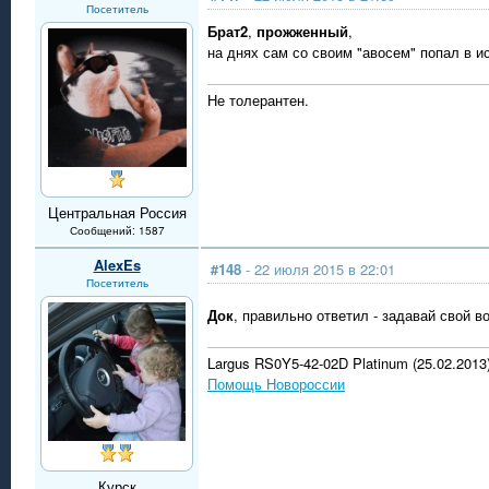
Посетитель
Брат2
,
прожженный
,
на днях сам со своим "авосем" попал в и
Не толерантен.
Центральная Россия
Сообщений: 1587
AlexEs
#148
- 22 июля 2015 в 22:01
Посетитель
Док
, правильно ответил - задавай свой 
Largus RS0Y5-42-02D Platinum (25.02.2013).
Помощь Новороссии
Курск