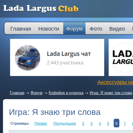
Главная
Новости
Форум
Фото
Видео
Аксессуары на
Главная
→
Форум
→
Кофейня и курилка
→
Игра: Я знаю три слова
Игра: Я знаю три слова
Страницы:
Первая
Предыдущая
2
3
4
5
6
7