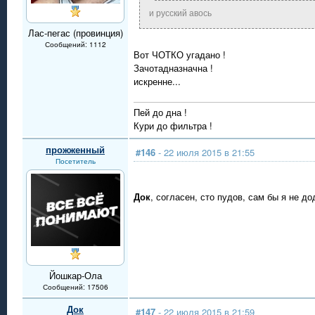
и русский авось
Лас-пегас (провинция)
Сообщений: 1112
Вот ЧОТКО угадано !
Зачотадназначна !
искренне...
Пей до дна !
Кури до фильтра !
прожженный
#146
- 22 июля 2015 в 21:55
Посетитель
Док
, согласен, сто пудов, сам бы я не д
Йошкар-Ола
Сообщений: 17506
Док
#147
- 22 июля 2015 в 21:59