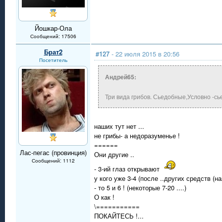
Йошкар-Ола
Сообщений: 17506
Брат2
#127
- 22 июля 2015 в 20:56
Посетитель
Андрей65:
Три вида грибов. Сьедобные,Условно -сье
наших тут нет ...
не грибы- а недоразуменье !
======
Лас-пегас (провинция)
Они другие ..
Сообщений: 1112
- 3-ий глаз открывают
у кого уже 3-4 (после ..других средств (на
- то 5 и 6 ! (некоторые 7-20 ....)
О как !
\===========
ПОКАЙТЕСЬ !...