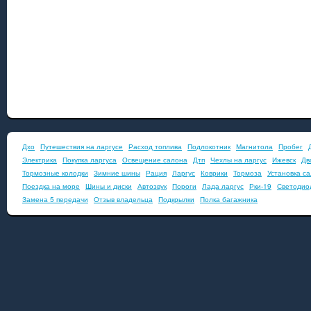
Дхо
Путешествия на ларгусе
Расход топлива
Подлокотник
Магнитола
Пробег
Электрика
Покупка ларгуса
Освещение салона
Дтп
Чехлы на ларгус
Ижевск
Дв
Тормозные колодки
Зимние шины
Рация
Ларгус
Коврики
Тормоза
Установка с
Поездка на море
Шины и диски
Автозвук
Пороги
Лада ларгус
Рки-19
Светодио
Замена 5 передачи
Отзыв владельца
Подкрылки
Полка багажника