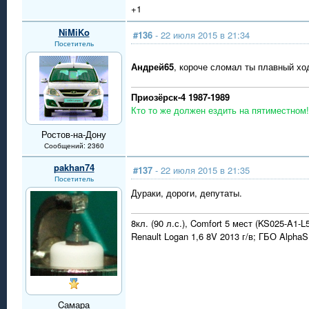
+1
NiMiKo
#136
- 22 июля 2015 в 21:34
Посетитель
Андрей65
, короче сломал ты плавный х
Приозёрск-4 1987-1989
Кто то же должен ездить на пятиместном!
Ростов-на-Дону
Сообщений: 2360
pakhan74
#137
- 22 июля 2015 в 21:35
Посетитель
Дураки, дороги, депутаты.
8кл. (90 л.с.), Comfort 5 мест (KS025-A1-L
Renault Logan 1,6 8V 2013 г/в; ГБО Alph
Cамара