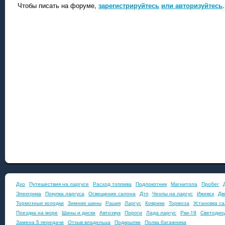
Чтобы писать на форуме,
зарегистрируйтесь
или авторизуйтесь
.
Дхо
Путешествия на ларгусе
Расход топлива
Подлокотник
Магнитола
Пробег
Электрика
Покупка ларгуса
Освещение салона
Дтп
Чехлы на ларгус
Ижевск
Дв
Тормозные колодки
Зимние шины
Рация
Ларгус
Коврики
Тормоза
Установка с
Поездка на море
Шины и диски
Автозвук
Пороги
Лада ларгус
Рки-19
Светодио
Замена 5 передачи
Отзыв владельца
Подкрылки
Полка багажника