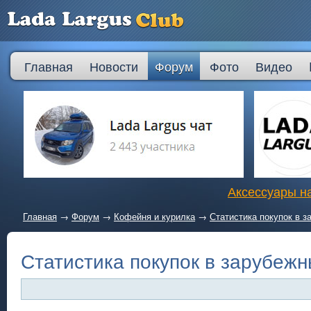
Главная
Новости
Форум
Фото
Видео
Аксессуары на
Главная
→
Форум
→
Кофейня и курилка
→
Статистика покупок в з
Статистика покупок в зарубежн