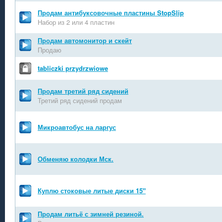
Продам антибуксовочные пластины StopSlip
Набор из 2 или 4 пластин
Продам автомонитор и скейт
Продаю
tabliczki przydrzwiowe
Продам третий ряд сидений
Третий ряд сидений продам
Микроавтобус на ларгус
Обменяю колодки Мск.
Куплю стоковые литые диски 15"
Продам литьё с зимней резиной.