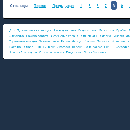
Страницы:
Первая
Предыдущая
4
5
6
7
8
9
Дхо
Путешествия на ларгусе
Расход топлива
Подлокотник
Магнитола
Пробег
Электрика
Покупка ларгуса
Освещение салона
Дтп
Чехлы на ларгус
Ижевск
Дв
Тормозные колодки
Зимние шины
Рация
Ларгус
Коврики
Тормоза
Установка с
Поездка на море
Шины и диски
Автозвук
Пороги
Лада ларгус
Рки-19
Светодио
Замена 5 передачи
Отзыв владельца
Подкрылки
Полка багажника