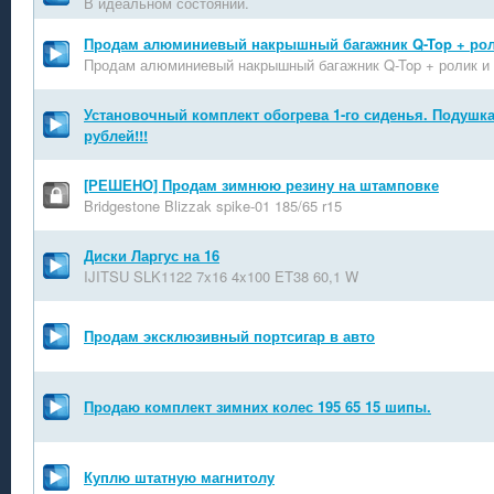
В идеальном состоянии.
Продам алюминиевый накрышный багажник Q-Top + рол
Продам алюминиевый накрышный багажник Q-Top + ролик и
Установочный комплект обогрева 1-го сиденья. Подушка 
рублей!!!
[РЕШЕНО] Продам зимнюю резину на штамповке
Bridgestone Blizzak spike-01 185/65 r15
Диски Ларгус на 16
IJITSU SLK1122 7x16 4x100 ET38 60,1 W
Продам эксклюзивный портсигар в авто
Продаю комплект зимних колес 195 65 15 шипы.
Куплю штатную магнитолу