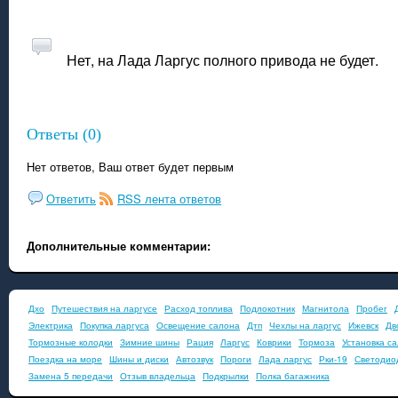
Нет, на Лада Ларгус полного привода не будет.
Ответы (0)
Нет ответов, Ваш ответ будет первым
Ответить
RSS лента ответов
Дополнительные комментарии:
Дхо
Путешествия на ларгусе
Расход топлива
Подлокотник
Магнитола
Пробег
Электрика
Покупка ларгуса
Освещение салона
Дтп
Чехлы на ларгус
Ижевск
Дв
Тормозные колодки
Зимние шины
Рация
Ларгус
Коврики
Тормоза
Установка с
Поездка на море
Шины и диски
Автозвук
Пороги
Лада ларгус
Рки-19
Светодио
Замена 5 передачи
Отзыв владельца
Подкрылки
Полка багажника