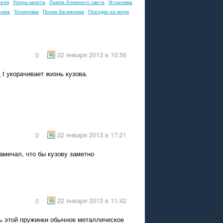
теля
Упоры капота
Лампа ближнего света
Установка
ника
Тонировка
Полка багажника
Поездка на море
22 января 2013 в 10:56
0
 t укорачивает жизнь кузова.
22 января 2013 в 17:21
0
амечал, что бы кузову заметно
22 января 2013 в 11:42
0
ть этой пружинки обычное металлическое