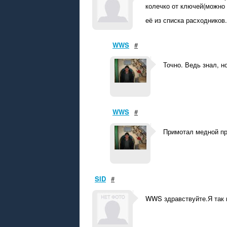
колечко от ключей(можно
её из списка расходников
WWS
#
Точно. Ведь знал, н
WWS
#
Примотал медной пр
SID
#
WWS здравствуйте.Я так п