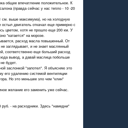
Пока общее впечатление положительное. К
алона (правда сейчас у нас тепло - 10 -20
1 см. выше максимума), но на холодную
не остыл двигатель откачал еще примерно с
сь цветом, хотя не прошло еще 200 км. У
но "катается" на морозе.
тывается, расход масла повышенный. От
 не заглядывает, и не знает маслянный
ей, соответственно еще больший расход
Отсюда вывод, а давай маслица побольше
 не будет.
ной заслонкой "запотел". Я объясняю это
ому его удалению системой вентиляции
тора. Но это меньшее зло чем "клин"
ное желание его заменить уже сейчас.
руб. - на расходники. Здесь "намедни"