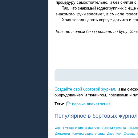
процедуру самостоятельно, и без снятия с 
Так, что знакомый (одногруппник с еще с и
знакомого "руки золотые", в смысле "золот
Хочу завальцевать корпус датчика и подо
Больше в этом блоге писать не буду. Зав
Создайте свой бортовой журнал
, и вы смо
оборудованием и тюнингом, поездками и п
Теги:
первые впечатления
Популярное в бортовых журнал
Дхо
Путешествия на ларгусе
Расход топлива
Подло
Динамики
Камера заднего вида
Дворники
Освещен