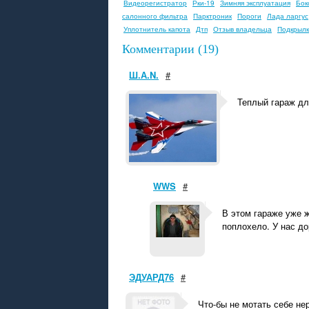
Видеорегистратор
Рки-19
Зимняя эксплуатация
Бок
салонного фильтра
Парктроник
Пороги
Лада ларгус
Уплотнитель капота
Дтп
Отзыв владельца
Подкрыл
Комментарии (19)
Ш.А.N.
#
Теплый гараж для
WWS
#
В этом гараже уже ж
поплохело. У нас д
ЭДУАРД76
#
Что-бы не мотать себе не