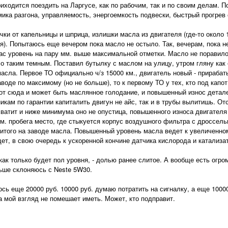
ходится поездить на Ларгусе, как по рабочим, так и по своим делам. 
ика разгона, управляемость, энергоемкость подвески, быстрый прогрев с
 от капельницы и шприца, излишки масла из двигателя (где-то около 
ая). Попытаюсь еще вечером пока масло не остыло. Так, вечерам, пока 
ас уровень на пару мм. выше максимальной отметки. Масло не поравило
о таким темным. Поставил бутылку с маслом на улицу, утром гляну как о
сла. Первое ТО официально ч/з 15000 км., двигатель новый - прираба
оде по максимому (но не больше), то к первому ТО у тех, кто под капот
от сюда и может быть маслянное голодание, и повышенный износ детал
никам по гарантии капиталить двигун не айс, так и в трубы вылитишь. 
хватит и ниже минимума оно не опустица, повышенного износа двигателя
м. пробега место, где стыкуется корпус воздушного фильтра с дроссель
алитого на заводе масла. Повышенный уровень масла ведет к увеличенн
дет, в свою очередь к ускоренной кончине датчика кислорода и катализа
 только будет пол уровня, - долью ранее слитое. А вообще есть огром
ьше склоняюсь с Neste 5W30.
еще 20000 руб. 10000 руб. думаю потратить на сигналку, а еще 10000 
на мой взгляд не помешает иметь. Может, кто подправит.