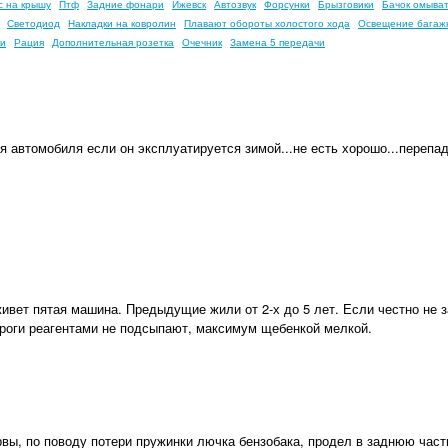
с на крышу
Птф
Задние фонари
Ижевск
Автозвук
Форсунки
Брызговики
Бачок омыва
Светодиод
Накладки на ковролин
Плавают обороты холостого хода
Освещение багаж
ки
Рация
Дополнительная розетка
Очечник
Замена 5 передачи
 автомобиля если он эксплуатируется зимой...не есть хорошо...перепад
ивет пятая машина. Предыдущие жили от 2-х до 5 лет. Если честно не з
ороги реагентами не подсыпают, максимум щебенкой мелкой.
рвы, по поводу потери пружинки лючка бензобака, продел в заднюю час