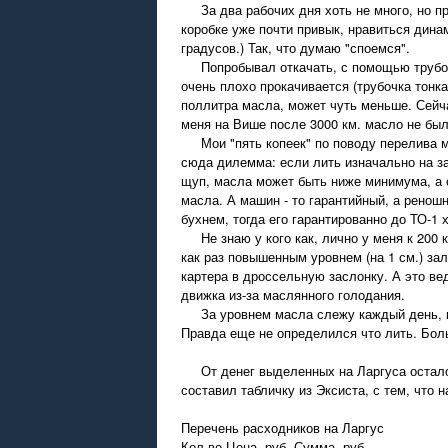
За два рабочих дня хоть не много, но при
коробке уже почти привык, нравиться динам
градусов.) Так, что думаю "споемся".
Попробывал откачать, с помощью трубочки
очень плохо прокачивается (трубочка тонк
поллитра масла, может чуть меньше. Сейч
меня на Више после 3000 км. масло не был
Мои "пять копеек" по поводу перелива ма
сюда дилемма: если лить изначально на зав
щуп, масла может быть ниже минимума, а 
масла. А машин - то гарантийный, а ренош
бухнем, тогда его гарантированно до ТО-1 
Не знаю у кого как, лично у меня к 200 к
как раз повышенным уровнем (на 1 см.) з
картера в дроссельную заслонку. А это ве
движка из-за маслянного голодания.
За уровнем масла слежу каждый день, как
Правда еще не определился что лить. Бол
От денег выделенных на Ларгуса осталось 
составил табличку из Эксиста, с тем, что 
Перечень расходников на Ларгус
Кол-во Цена, руб. Сумма, руб.