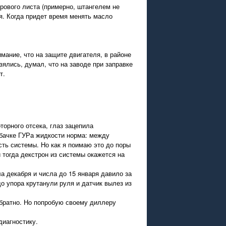
ового листа (примерно, штангелем не
я. Когда придет время менять масло
мание, что на защите двигателя, в районе
зялись, думал, что на заводе при заправке
т.
орного отсека, глаз зацепила
 бачке ГУРа жидкости норма: между
ть системы. Но как я поимаю это до поры
 тогда декстрон из системы окажется на
а декабря и числа до 15 января давило за
 до упора крутанули руля и датчик вылез из
обратно. Но попробую своему диллеру
диагностику.