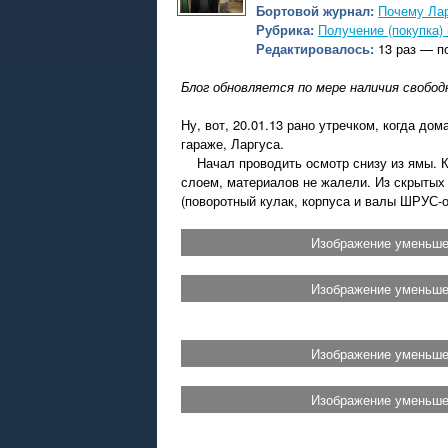
Бортовой журнал:
Почему Ла
Рубрика:
Получение (покупка)
Редактировалось:
13 раз — п
Блог обновляется по мере наличия свобод
Ну, вот, 20.01.13 рано утречком, когда до
гараже, Ларгуса.
Начал проводить осмотр снизу из ямы. К 
слоем, материалов не жалели. Из скрытых
(поворотный кулак, корпуса и валы ШРУС-ов
Изображение уменьшен
Изображение уменьшен
Изображение уменьшен
Изображение уменьшен