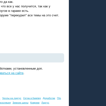
о да как.
то все у нас получится, так как у
ругое в гараже есть.
руме "перекурил" все темы на это счет.
ботками, установленным доп.
оваться на сайте
.
а
Чехлы на ларгус
Сетка в бампер
Доработки
Гбо
изоляция
Зимние шины
Коврики
Ларгус