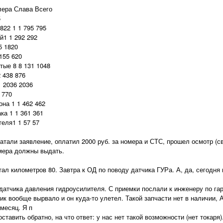
ера Слава Всего
5
22 1 1 795 795
й1 1 292 292
5 1820
155 620
тые 8 8 131 1048
 438 876
1 2036 2036
 770
на 1 1 462 462
ка 1 1 361 361
еля1 1 57 57
али заявление, оплатил 2000 руб. за номера и СТС, прошел осмотр (све
омера должны выдать.
 километров 80. Завтра к ОД по поводу датчика ГУРа. А, да, сегодня 
атчика давления гидроусилителя. С приемки послали к инженеру по гар
чик вообще вырвало и он куда-то улетел. Такой запчасти нет в наличии,
месяц. Я п
ставить обратно, на что ответ: у нас нет такой возможности (нет токар