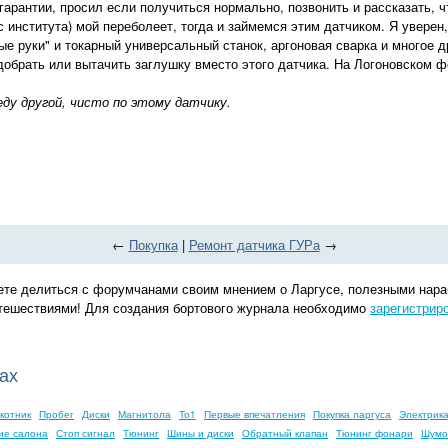
гарантии, просил если получиться нормально, позвонить и рассказать, чт
нститута) мой переболеет, тогда и займемся этим датчиком. Я уверен, ч
ые руки" и токарный универсальный станок, аргоновая сварка и многое д
брать или вытачить заглушку вместо этого датчика. На Логоновском фо
еду другой, чисто по этому датчику.
←
Покупка
|
Ремонт датчика ГУРа
→
жете делиться с форумчанами своим мнением о Ларгусе, полезными нара
утешествиями! Для создания бортового журнала необходимо
зарегистрир
ах
котник
Пробег
Диски
Магнитола
То1
Первые впечатления
Покупка ларгуса
Электрик
ие салона
Стоп сигнал
Тюнинг
Шины и диски
Обратный клапан
Тюнинг фонари
Шумо