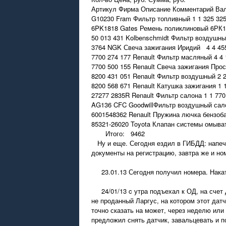
Артикул Фирма Описание Комментарий Вал
G10230 Fram Фильтр топливный 1 1 325 32
6PK1818 Gates Ремень поликлиновый 6РК18
50 013 431 Kolbenschmidt Фильтр воздушны
3764 NGK Свеча зажигания Иридий 4 4 45
7700 274 177 Renault Фильтр масляный 4 4 
7700 500 155 Renault Свеча зажигания Прос
8200 431 051 Renault Фильтр воздушный 2 2
8200 568 671 Renault Катушка зажигания 1 
27277 2835R Renault Фильтр салона 1 1 770
AG136 CFC GoodwillФильтр воздушный сало
6001548362 Renault Пружина лючка бензоба
85321-26020 Toyota Клапан системы омыват
Итого: 9462
Ну и еще. Сегодня ездил в ГИБДД: напечат
документы на регистрацию, завтра же и н
23.01.13 Сегодня получил номера. Накатал
24/01/13 c утра подъехал к ОД, на счет д
не проданный Ларгус, на котором этот дат
точно сказать на может, через неделю или 
предложил снять датчик, завальцевать и по