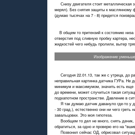
Снизу двигателя стоит металлическая защ
мерял). Без снятия защиты к маслянному ф
(думаю тысячах на 7 - 8) придется поизвра
В общем то притензий к состоянию низа ку
отверстия под сливную пробку картера, нес
жидкостей чего нибудь пролили, вытер тря
Изображение уменьшен
Сегодня 22.01.13, так же с утреца, до р
неправильная картинка датчика ГУРа. Не д
минимум и максимумом, значить есть еще к
до времени, может случиться такая ситуац
подкапотном пространстве. Давление в сит
Я так думаю датчик давануло где-то у дил
- 30 град.), естественно они ни чего греть
завальцовки. Это моя гипотеза.
Вообщем то дел не много, снять дачик, о
обратиться, за одно и проверю его на "вши
Позвонил сейчас ОД, обрисовал ситуацию. 