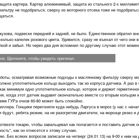
ита картера. Картер алюминиевый, защита из стального 2-х миллиметр
ильтру не подобраться, сверху из моторного отсека тоже не подобратьс
щаться.
зова, подвеске передней и задней, не было. Единственное обратил вни
колько капелек розового цвета. Удивился, сразу не въехал от чего они в
пкой и забыл. Но через два дня вспомнил по другому случаю этот момен
о. Щелкните, чтобы увидеть оригинал.
аботы, осматривая возможные подходы к маслянному фильтру сверху мот
олжно уплотнительное кольцо выходить так из корпуса датчика. А раз в
ак минимум одно уплотнительное кольцо, которое и держит герметичнос
ия, когда этот датчик выдавит окончательно вместе со вторым кольцом и
еме ГУРа очков 60-80 может быть спокойно.
лера. Гонщики перегоняли куда нибудь Ларгуса в мороз (у нас с начал
 ни будут, ребята резкие, на не разогретом двигателе, на морозце резко и
твезти токарю, чтобы завальцевал как полагается и поставить датчик 
вость", как он отнесется к этому случаю.
Без всяких вопросов записали на четверг (24.01.13) на 9-00 к ним на 