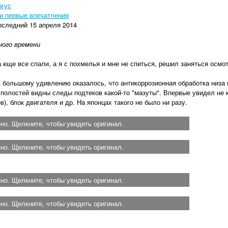
ргус
 и первые впечатления
оследний 15 апреля 2014
ного врем
ени
ма еще все спали, а я с похмелья и мне не спиться, решил заняться осмо
большому удивлению оказалось, что антикоррозионная обработка низа 
 полостей видны следы подтеков какой-то "мазуты". Впервые увидел не
), блок двигателя и др. На японцах такого не было ни разу.
о. Щелкните, чтобы увидеть оригинал.
о. Щелкните, чтобы увидеть оригинал.
о. Щелкните, чтобы увидеть оригинал.
о. Щелкните, чтобы увидеть оригинал.