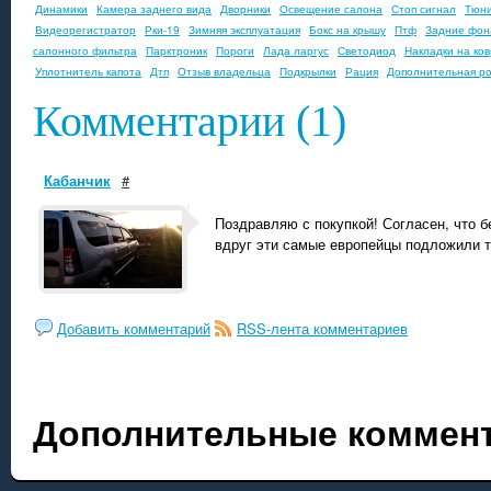
Динамики
Камера заднего вида
Дворники
Освещение салона
Стоп сигнал
Тюни
Видеорегистратор
Рки-19
Зимняя эксплуатация
Бокс на крышу
Птф
Задние фон
салонного фильтра
Парктроник
Пороги
Лада ларгус
Светодиод
Накладки на ко
Уплотнитель капота
Дтп
Отзыв владельца
Подкрылки
Рация
Дополнительная ро
Комментарии (1)
Кабанчик
#
Поздравляю с покупкой! Согласен, что б
вдруг эти самые европейцы подложили та
Добавить комментарий
RSS-лента комментариев
Дополнительные коммент