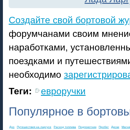
Создайте свой бортовой ж
форумчанами своим мнение
наработками, установленны
поездками и путешествиями
необходимо
зарегистриров
Теги:
евроручки
Популярное в бортов
Дхо
Путешествия на ларгусе
Расход топлива
Подлокотник
Пробег
Диски
Магн