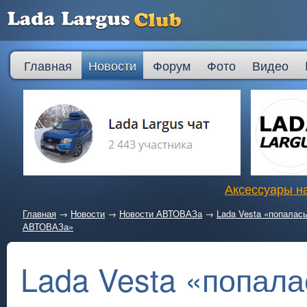
Главная
Новости
Форум
Фото
Видео
Аксессуары на
Главная
→
Новости
→
Новости АВТОВАЗа
→
Lada Vesta «попалас
АВТОВАЗа»
Lada Vesta «попала