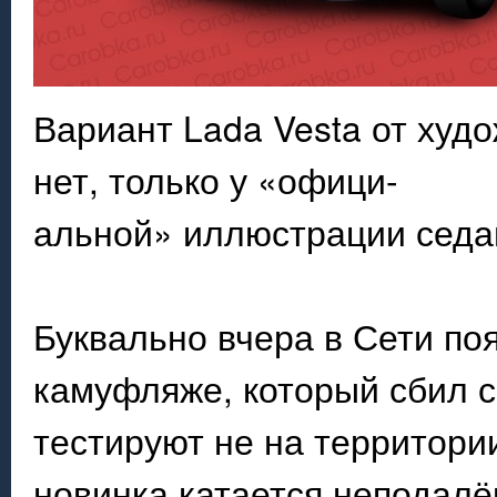
Вариант Lada Vesta от худ
нет, только у «офици-
альной» иллюстрации седа
Буквально вчера в Сети по
камуфляже, который сбил с
тестируют не на территори
новинка катается неподалё