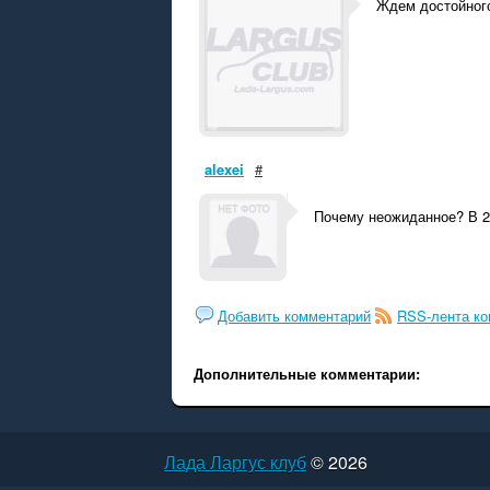
Ждем достойного 
alexei
#
Почему неожиданное? В 20
Добавить комментарий
RSS-лента к
Дополнительные комментарии:
Лада Ларгус клуб
© 2026