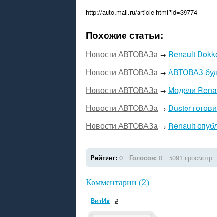
http://auto.mail.ru/article.html?id=39774
Похожие статьи:
Новости АВТОВАЗа
Renault Dokk
→
Новости АВТОВАЗа
АВТОВАЗ буде
→
Новости АВТОВАЗа
Модели Renau
→
Новости АВТОВАЗа
Duster готов
→
Новости АВТОВАЗа
Renault опуб
→
Рейтинг:
0
Голосов:
0
5091 просмотр
Комментарии (2)
ВитИв
#