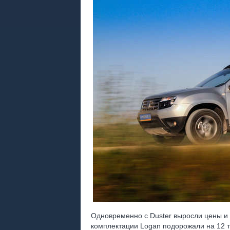
Одновременно с Duster выросли цены и н
комплектации Logan подорожали на 12 т