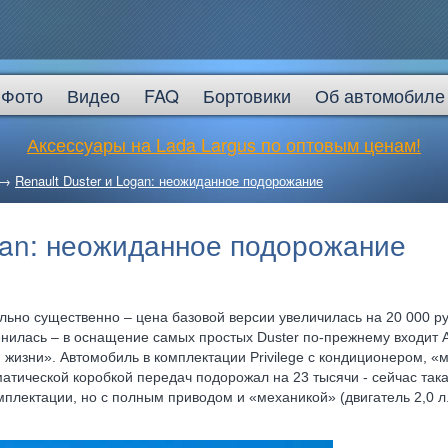
Фото
Видео
FAQ
Бортовики
Об автомобиле
Аксессуары на Lada Largus по оптовым ценам!
→
Renault Duster и Logan: неожиданное подорожание
ogan: неожиданное подорожание
льно существенно – цена базовой версии увеличилась на 20 000 ру
нилась – в оснащение самых простых Duster по-прежнему входит 
 жизни». Автомобиль в комплектации Privilege с кондиционером, «
матической коробкой передач подорожал на 23 тысячи - сейчас так
омплектации, но с полным приводом и «механикой» (двигатель 2,0 л