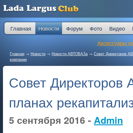
Главная
Новости
Форум
Фото
Видео
Аксессуары на
Главная
→
Новости
→
Новости АВТОВАЗа
→
Совет Директоров АВ
компании
Совет Директоров 
планах рекапитали
5 сентября 2016 -
Admin